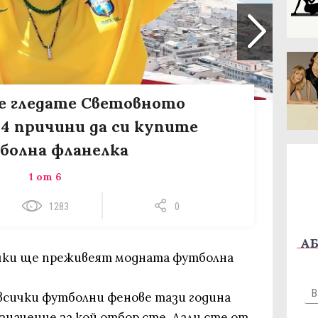
не гледате Световното
 4 причини да си купите
болна фланелка
1 от 6
1283
0
АБ
сички ще преживеят модната футболна
всички футболни фенове тази година
а значение за кой отбор сте. Дали сте от