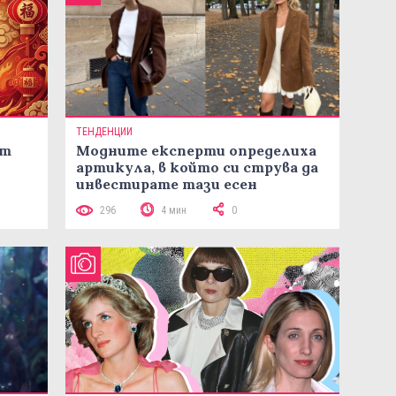
ТЕНДЕНЦИИ
ст
Модните експерти определиха
артикула, в който си струва да
инвестирате тази есен
296
4 мин
0