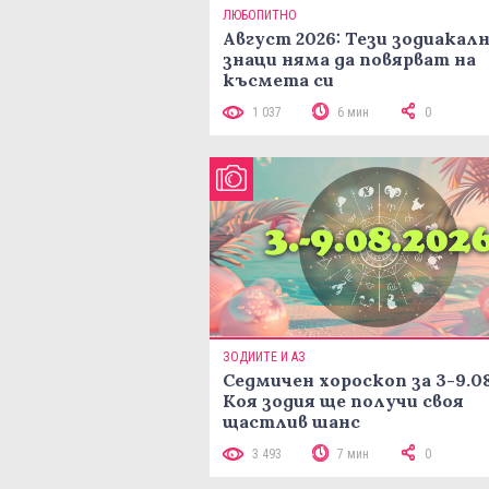
ЛЮБОПИТНО
Август 2026: Тези зодиакал
знаци няма да повярват на
късмета си
1 037
6 мин
0
ЗОДИИТЕ И АЗ
Седмичен хороскоп за 3-9.08
Коя зодия ще получи своя
щастлив шанс
3 493
7 мин
0