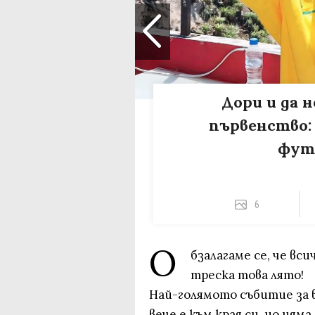
Дори и да 
първенство:
фут
6
О
бзалагаме се, че в
треска това лято!
Най-голямото събитие за 
вече е към края си, но ням