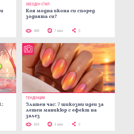
ЗВЕЗДЕН СТИЛ
ни
Коя модна икона си според
зодията си?
480
7 мин
0
ТЕНДЕНЦИИ
.:
Златен час: 7 шикозни идеи за
летен маникюр с ефект на
залез
650
3 мин
0