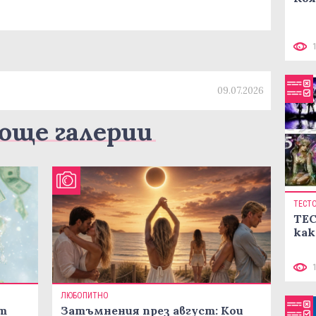
09.07.2026
още галерии
ТЕСТ
ТЕС
как
ЛЮБОПИТНО
ст
Затъмнения през август: Кои