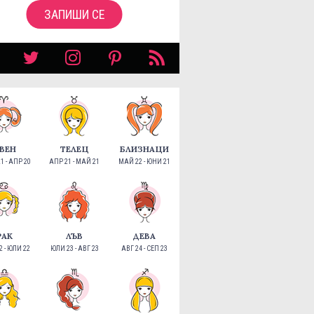
ЗАПИШИ СЕ
ВЕН
ТЕЛЕЦ
БЛИЗНАЦИ
1 - АПР 20
АПР 21 - МАЙ 21
МАЙ 22 - ЮНИ 21
РАК
ЛЪВ
ДЕВА
 - ЮЛИ 22
ЮЛИ 23 - АВГ 23
АВГ 24 - СЕП 23