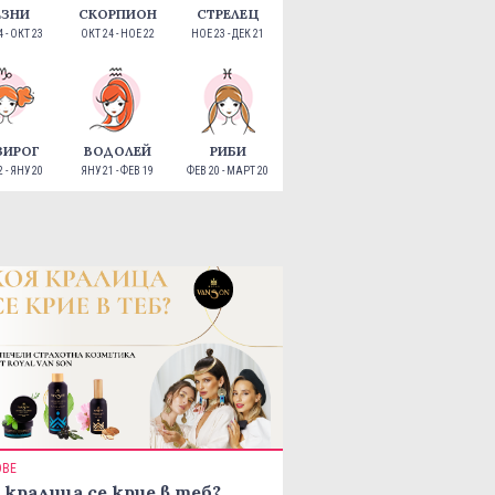
ЕЗНИ
СКОРПИОН
СТРЕЛЕЦ
 - ОКТ 23
ОКТ 24 - НОЕ 22
НОЕ 23 - ДЕК 21
ЗИРОГ
ВОДОЛЕЙ
РИБИ
 - ЯНУ 20
ЯНУ 21 - ФЕВ 19
ФЕВ 20 - МАРТ 20
ОВЕ
 кралица се крие в теб?