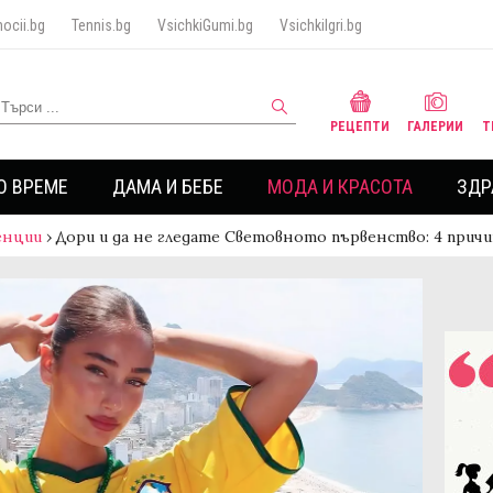
ocii.bg
Tennis.bg
VsichkiGumi.bg
VsichkiIgri.bg
РЕЦЕПТИ
ГАЛЕРИИ
Т
О ВРЕМЕ
ДАМА И БЕБЕ
МОДА И КРАСОТА
ЗДР
енции
›
Дори и да не гледате Световното първенство: 4 прич