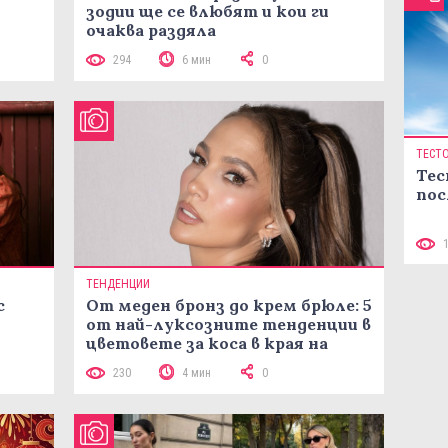
зодии ще се влюбят и кои ги
очаква раздяла
294
6 мин
0
ТЕСТ
Тес
пос
ТЕНДЕНЦИИ
с
От меден бронз до крем брюле: 5
от най-луксозните тенденции в
цветовете за коса в края на
лятото
230
4 мин
0