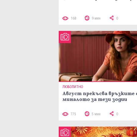
168
9 мин
0
ЛЮБОПИТНО
Август прекъсва връзките 
миналото за тези зодии
775
5 мин
0