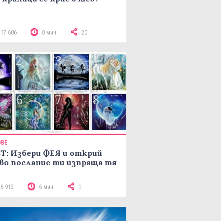
117 606
0 мин
20
ОВЕ
Т: Избери ФЕЯ и открий
во послание ти изпраща тя
16 913
6 мин
1