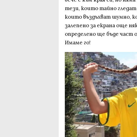
тези, които тайно гледат 
които въздъхват шумно, к
залепено за екрана още ня
определено ще бъде част 
Имаме го!