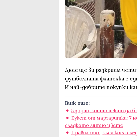
Днес ще ви разкрием чети
футболната фланелка е едн
И най-добрите покупки кат
Виж още:
5 зодии, които искат да 
Букет от маргаритки: 7 н
сладкото лятно цвете
Правилото „къса коса след