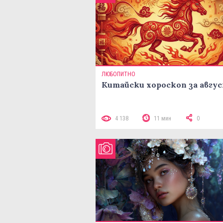
ЛЮБОПИТНО
Китайски хороскоп за авгу
4 138
11 мин
0