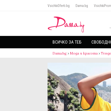
VsichkiOferti.bg
Dama.bg
VsichkiProm
ВСИЧКО ЗА ТЕБ
СВОБОДН
Dama.bg
›
Мода и красота
›
Тенд