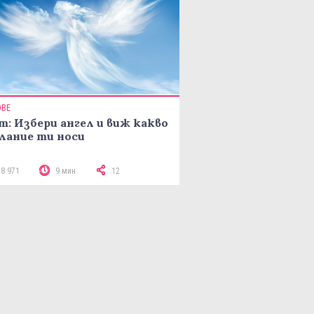
ОВЕ
т: Избери ангел и виж какво
лание ти носи
18 971
9 мин
12