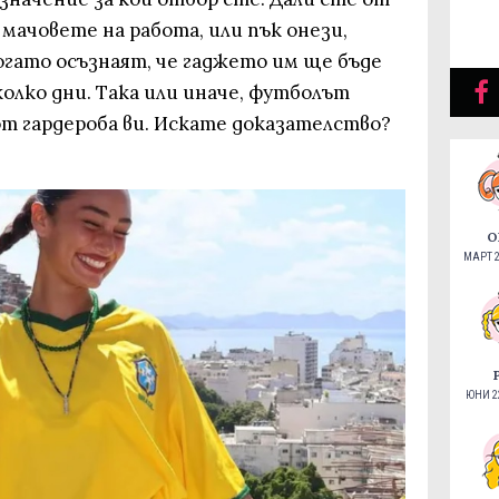
мачовете на работа, или пък онези,
огато осъзнаят, че гаджето им ще бъде
колко дни. Така или иначе, футболът
от гардероба ви. Искате доказателство?
О
МАРТ 2
ЮНИ 22