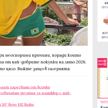
В
СЕП 24
КО
ДЕК 22
ри неоспорими причини, поради които
а от най-добрите покупки на лято 2026.
о цяло. Вижте защо в галерията:
бъдат харесвани от всички
еобичайни дизайна за маникюр с най-
ТЕСТ
 50“ вече НЕ важи
Коя