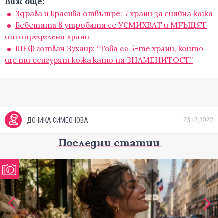
Виж още:
Здрава и красива отвътре: 7 храни за сияйна кожа
Бебетата в утробата се УСМИХВАТ и МРЪЩЯТ
от определени храни
ШЕФ готвач Зухаир: “Това са 5-те храни, които
ще ти осигурят кожа като на ЗНАМЕНИТОСТ”
23.12.2022
ДОНИКА СИМЕОНОВА
Последни статии