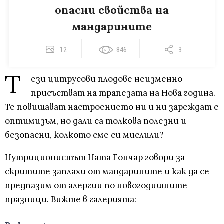
опасни свойства на
мандарините
12
846
3
Т
ези цитрусови плодове неизменно
присъстват на трапезата на Нова година.
Те повишават настроението ни и ни зареждат с
оптимизъм, но дали са толкова полезни и
безопасни, колкото сме си мислили?
Нутриционистът Ната Гончар говори за
скритите заплахи от мандарините и как да се
предпазим от алергии по новогодишните
празници. Вижте в галерията: