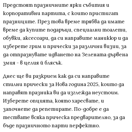
Предстоят празничните ярки събития и
корпоративни партита, с които пристигат
празниците. През това време трябва да имате
време да купите подаръци, специални тоалети,
обувки, аксесоари, да си направите маникюр и да
изберете грим и прически за различни визии, за
да отпразнувате идването на Зелената дървена
змия - в целия й блясък.
Днес ще ви разкрием как да си направите
стилни прически за Нова година 2025, които да
направят празника ви да изглежда неустоим.
Изберете опцията, която харесвате, и
започнете да репетирате. По-добре е да
тествате всяка прическа предварително, за да
бъде празничното парти перфектно.