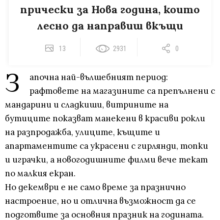
прически за Нова година, които
лесно да направиш вкъщи
13
2931
0
З
апочна най-вълшебният период:
рафтовете на магазините са препълнени с
мандарини и сладкиши, витрините на
бутиците показват манекени в красиви рокли
на разпродажба, улиците, къщите и
апартаментите са украсени с гирлянди, топки
и играчки, а новогодишните филми вече текат
по малкия екран.
Но декември е не само време за празнично
настроение, но и отлична възможност да се
подготвите за основния празник на годината.