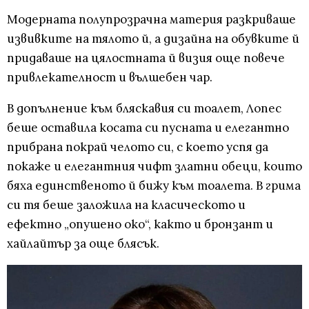
Модерната полупрозрачна материя разкриваше
извивките на тялото й, а дизайна на обувките й
придаваше на цялостната й визия още повече
привлекателност и вълшебен чар.
В допълнение към бляскавия си тоалет, Лопес
беше оставила косата си пусната и елегантно
прибрана покрай челото си, с което успя да
покаже и елегантния чифт златни обеци, които
бяха единственото й бижу към тоалета. В грима
си тя беше заложила на класическото и
ефектно „опушено око“, както и бронзант и
хайлайтър за още блясък.