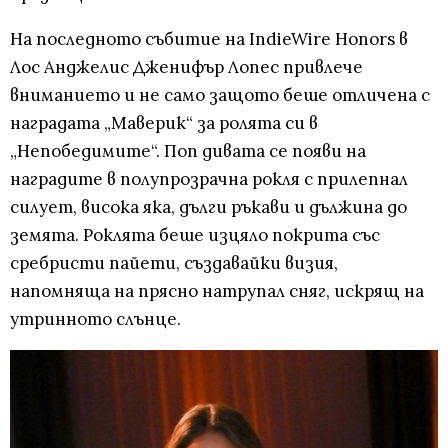
На последното събитие на IndieWire Honors в
Лос Анджелис Дженифър Лопес привлече
вниманието и не само защото беше отличена с
наградата „Маверик“ за ролята си в
„Непобедимите“. Поп дивата се появи на
наградите в полупрозрачна рокля с прилепнал
силует, висока яка, дълги ръкави и дължина до
земята. Роклята беше изцяло покрита със
сребристи пайети, създавайки визия,
напомняща на прясно натрупал сняг, искрящ на
утринното слънце.