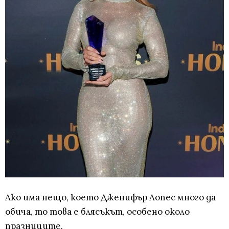
Ако има нещо, което Дженифър Лопес много да
обича, то това е блясъкът, особено около
празниците.