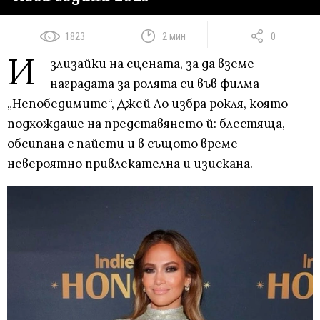
1823
2 мин
0
И
злизайки на сцената, за да вземе
наградата за ролята си във филма
„Непобедимите“, Джей Ло избра рокля, която
подхождаше на представянето й: блестяща,
обсипана с пайети и в същото време
невероятно привлекателна и изискана.