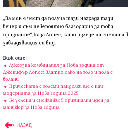
„За мен е чест да получа тази награда тази
вечер и съм невероятно благодарна за това
признание“, каза Лопес, като излезе на сцената в
завладяващия си вид.
Виж още:
Луксозна комбинация за Нова година от
Дженифър Лопес: Златно сако на голо и пола с
волани
Прическата с големи панделки ще е най-
модерната за Нова година 2025
Без елени и снежинки: 5 оригинални идеи за
маникюр за Нова година
НАЗАД