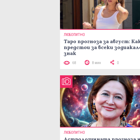
ЛЮБОПИТНО
Таро прогноза за август: Ка
предстои за всеки зодиакал
знак
68
8 мин
0
ЛЮБОПИТНО
Астрологичната прогноза 