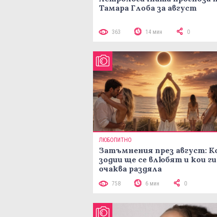
Тамара Глоба за август
363
14 мин
0
ЛЮБОПИТНО
Затъмнения през август: К
зодии ще се влюбят и кои ги
очаква раздяла
758
6 мин
0