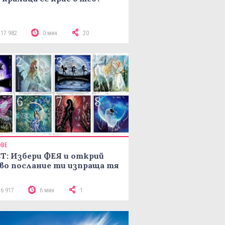
117 982
0 мин
20
ОВЕ
Т: Избери ФЕЯ и открий
во послание ти изпраща тя
16 917
6 мин
1