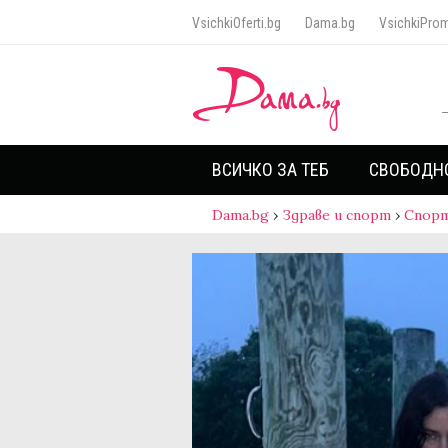
VsichkiOferti.bg
Dama.bg
VsichkiProm
ВСИЧКО ЗА ТЕБ
СВОБОДН
Dama.bg
›
Здраве и спорт
›
Спор