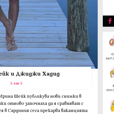
О
МАРТ 2
ейк и Джиджи Хадид
5 от 5
ЮНИ 22
Ирина Шейк публикува нови снимки в
ки отново започнаха да я сравняват с
я в Сардиния сега прекарва ваканцията