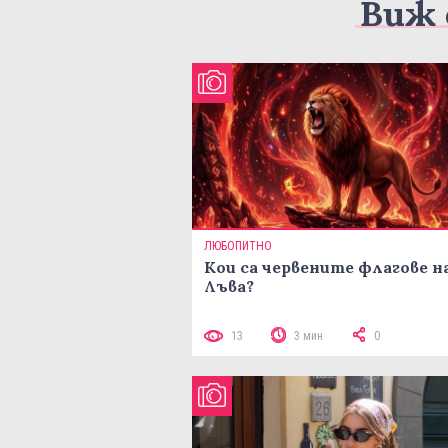
Виж 
ЛЮБОПИТНО
Кои са червените флагове н
Лъва?
13
3 мин
0