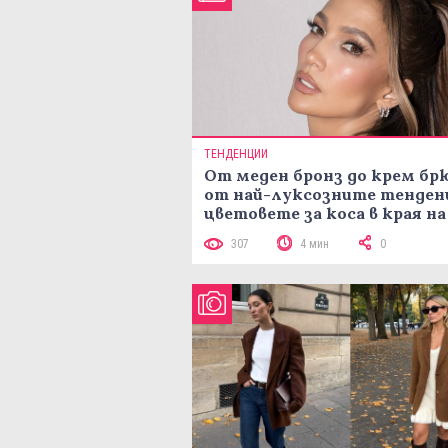
ТЕНДЕНЦИИ
От меден бронз до крем брю
от най-луксозните тенден
цветовете за коса в края на
лятото
307
4 мин
0