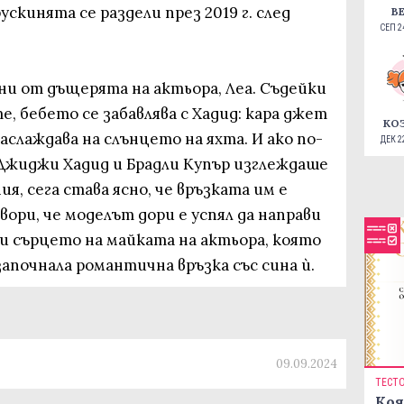
ускинята се раздели през 2019 г. след
В
СЕП 24
ни от дъщерята на актьора, Леа. Съдейки
, бебето се забавлява с Хадид: кара джет
КО
наслаждава на слънцето на яхта. И ако по-
ДЕК 22
Джиджи Хадид и Брадли Купър изглеждаше
я, сега става ясно, че връзката им е
овори, че моделът дори е успял да направи
и сърцето на майката на актьора, която
започнала романтична връзка със сина ѝ.
09.09.2024
ТЕСТ
Коя