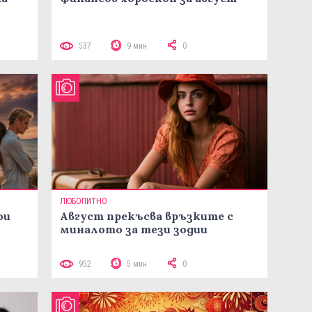
537
9 мин
0
ЛЮБОПИТНО
ои
Август прекъсва връзките с
миналото за тези зодии
952
5 мин
0