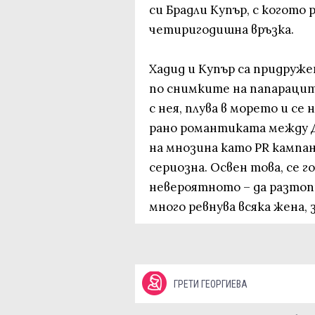
си Брадли Купър, с когото р
четиригодишна връзка.
Хадид и Купър са придруже
по снимките на папараците
с нея, плува в морето и се 
рано романтиката между 
на мнозина като PR кампани
сериозна. Освен това, се г
невероятното – да разтоп
много ревнува всяка жена, 
ГРЕТИ ГЕОРГИЕВА