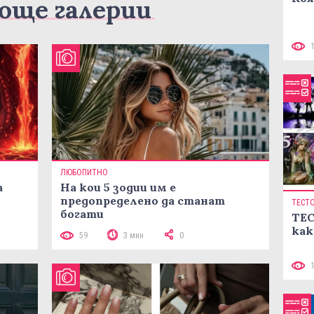
още галерии
ЛЮБОПИТНО
а
На кои 5 зодии им е
предопределено да станат
ТЕСТ
богати
ТЕС
как
59
3 мин
0