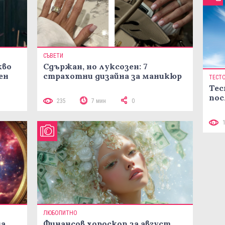
СЪВЕТИ
кво
Сдържан, но луксозен: 7
ен
страхотни дизайна за маникюр
ТЕСТ
Тес
пос
235
7 мин
0
ЛЮБОПИТНО
на
Финансов хороскоп за август