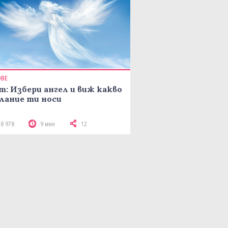
ОВЕ
т: Избери ангел и виж какво
лание ти носи
18 978
9 мин
12