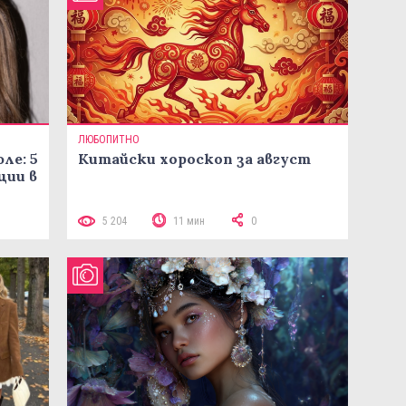
ЛЮБОПИТНО
ле: 5
Китайски хороскоп за август
ции в
5 204
11 мин
0