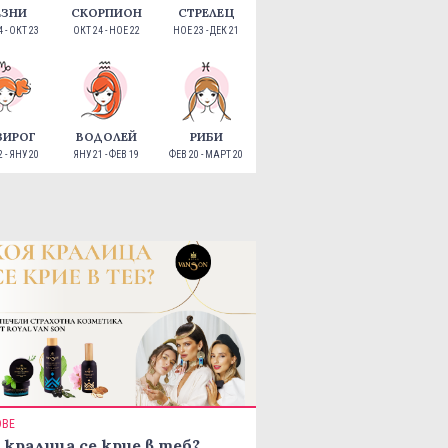
ЕЗНИ
СКОРПИОН
СТРЕЛЕЦ
 - ОКТ 23
ОКТ 24 - НОЕ 22
НОЕ 23 - ДЕК 21
ЗИРОГ
ВОДОЛЕЙ
РИБИ
 - ЯНУ 20
ЯНУ 21 - ФЕВ 19
ФЕВ 20 - МАРТ 20
ОВЕ
 кралица се крие в теб?