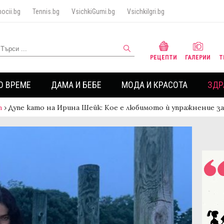
ocii.bg
Tennis.bg
VsichkiGumi.bg
VsichkiIgri.bg
РЕЦЕПТИ
ГАЛЕРИИ
Т
О ВРЕМЕ
ДАМА И БЕБЕ
МОДА И КРАСОТА
ЗДР
т
›
Дупе като на Ирина Шейк: Кое е любимото ѝ упражнение з