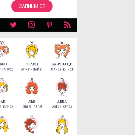
ЗАПИШИ СЕ
ВЕН
ТЕЛЕЦ
БЛИЗНАЦИ
1 - АПР 20
АПР 21 - МАЙ 21
МАЙ 22 - ЮНИ 21
РАК
ЛЪВ
ДЕВА
 - ЮЛИ 22
ЮЛИ 23 - АВГ 23
АВГ 24 - СЕП 23