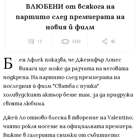
ВЛЮБЕНИ от всякога на
партито след премиерата на
новия й филм
13
3343
40
Б
ен Афлек показва, че Дженифър Лопес
винаги ще може да разчита на неговата
подкрепа. На партито след премиерата на
последния ѝ филм "Сватба с пушка"
холивудският актьор беше там, за да придружи
своята любима.
Джей Ло отново блесна в творение на Valentino,
чиято рокля носеше на официалната премиера.
Вижте в галерията снимки от събитието: