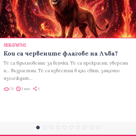
ЛЮБОПИТНО
Кои са червените флагове на Лъва?
Те са вдъхновение за всички. Те са прекрасни, уверени
и... възрастни. Те са известни в цял свят, защото
изглеждат…
76
3 мин
0