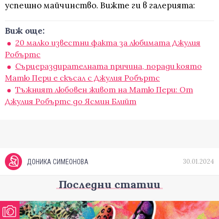
успешно майчинство. Вижте ги в галерията:
Виж още:
20 малко известни факта за любимата Джулия
Робъртс
Сърцераздирателната причина, поради която
Матю Пери е скъсал с Джулия Робъртс
Тъжният любовен живот на Матю Пери: От
Джулия Робъртс до Ясмин Блийт
30.01.2024
ДОНИКА СИМЕОНОВА
Последни статии