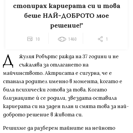
стопирах кариерата си и това
беше НАЙ-ДОБРОТО мое
решение!"
10
1460
1
Д
жулия Робъртс ражда на 37 години и не
съжалява за отлагането на
майчинството. Актрисата е сигурна, че е
станала родител именно в момента, когато е
била психически готова за това. Когато
близнаците ѝ се родили, звездата оставила
кариерата си на заден план и смята това за най-
доброто решение в живота си.
Решихме да разберем тайните на нейното