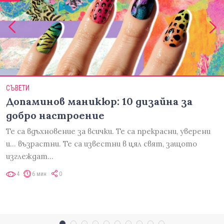
СЪВЕТИ
Допаминов маникюр: 10 дизайна за
добро настроение
Те са вдъхновение за всички. Те са прекрасни, уверени
и... възрастни. Те са известни в цял свят, защото
изглеждат…
4
6 мин
0