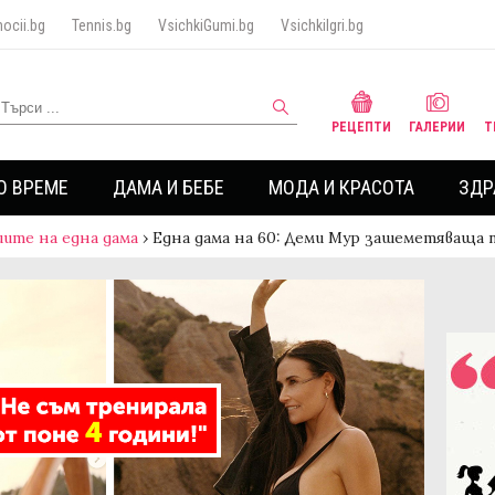
ocii.bg
Tennis.bg
VsichkiGumi.bg
VsichkiIgri.bg
РЕЦЕПТИ
ГАЛЕРИИ
Т
О ВРЕМЕ
ДАМА И БЕБЕ
МОДА И КРАСОТА
ЗДР
ите на една дама
›
Една дама на 60: Деми Мур зашеметяваща 