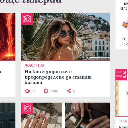
В
СЕП 24
КО
ДЕК 22
ЛЮБОПИТНО
а
На кои 5 зодии им е
предопределено да станат
богати
72
3 мин
0
ТЕСТ
Коя