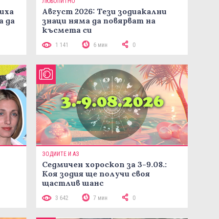
ЛЮБОПИТНО
иха
Август 2026: Тези зодиакални
а да
знаци няма да повярват на
късмета си
1 141
6 мин
0
ЗОДИИТЕ И АЗ
Седмичен хороскоп за 3-9.08.:
Коя зодия ще получи своя
щастлив шанс
3 642
7 мин
0