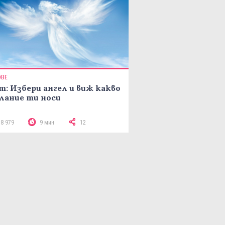
ОВЕ
т: Избери ангел и виж какво
лание ти носи
18 979
9 мин
12