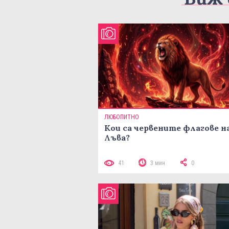
ЛЮБОПИТНО
Кои са червените флагове н
Лъва?
41
3 мин
0