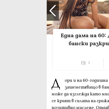
Една дама на 60
бански разкри
5
Д
ори и на 60-годишна
зашеметяващо в бан
може да изглежда като ми
се крият в силата на гриж
позитивно мислене. Отдав