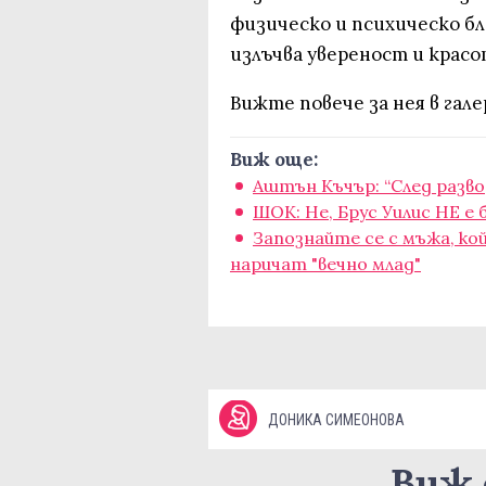
физическо и психическо бл
излъчва увереност и красо
Вижте повече за нея в гал
Виж още:
Аштън Къчър: “След разво
ШОК: Не, Брус Уилис НЕ е б
Запознайте се с мъжа, койт
наричат "вечно млад"
ДОНИКА СИМЕОНОВА
Виж 