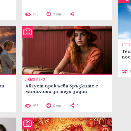
545
9 мин
0
ТЕСТ
Тес
пос
ЛЮБОПИТНО
ои
Август прекъсва връзките с
миналото за тези зодии
955
5 мин
0