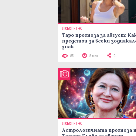
ЛЮБОПИТНО
Таро прогноза за август: Ка
предстои за всеки зодиакал
знак
85
8 мин
0
ЛЮБОПИТНО
Астрологичната прогноза 
Тамара Глоба за август