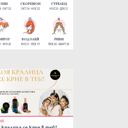
ЕЗНИ
СКОРПИОН
СТРЕЛЕЦ
 - ОКТ 23
ОКТ 24 - НОЕ 22
НОЕ 23 - ДЕК 21
ЗИРОГ
ВОДОЛЕЙ
РИБИ
 - ЯНУ 20
ЯНУ 21 - ФЕВ 19
ФЕВ 20 - МАРТ 20
ОВЕ
 кралица се крие в теб?