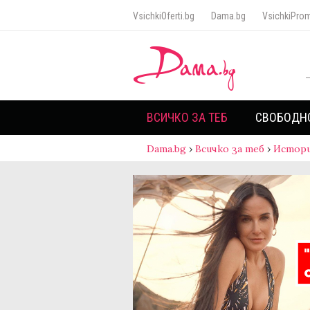
VsichkiOferti.bg
Dama.bg
VsichkiProm
ВСИЧКО ЗА ТЕБ
СВОБОДН
Dama.bg
›
Всичко за теб
›
Истори