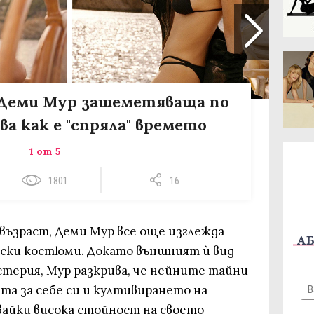
: Деми Мур зашеметяваща по
ва как е "спряла" времето
1 от 5
1801
16
 възраст, Деми Мур все още изглежда
АБ
ски костюми. Докато външният ѝ вид
стерия, Мур разкрива, че нейните тайни
ата за себе си и култивирането на
айки висока стойност на своето