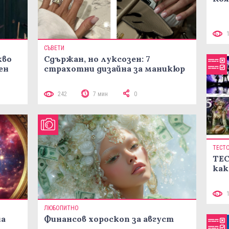
СЪВЕТИ
кво
Сдържан, но луксозен: 7
ен
страхотни дизайна за маникюр
242
7 мин
0
ТЕСТ
ТЕС
как
ЛЮБОПИТНО
на
Финансов хороскоп за август