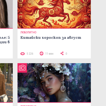
ЛЮБОПИТНО
ле: 5
Китайски хороскоп за август
ции в
5 226
11 мин
0