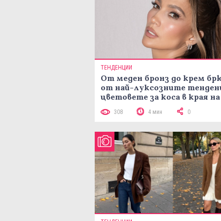
ТЕНДЕНЦИИ
От меден бронз до крем брю
от най-луксозните тенден
цветовете за коса в края на
лятото
308
4 мин
0