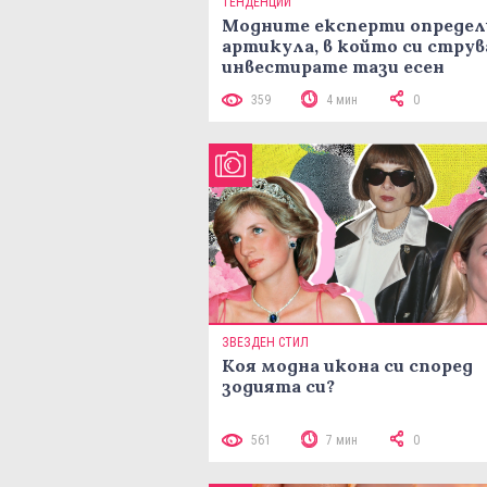
ТЕНДЕНЦИИ
Модните експерти определ
артикула, в който си струв
инвестирате тази есен
359
4 мин
0
ЗВЕЗДЕН СТИЛ
Коя модна икона си според
зодията си?
561
7 мин
0