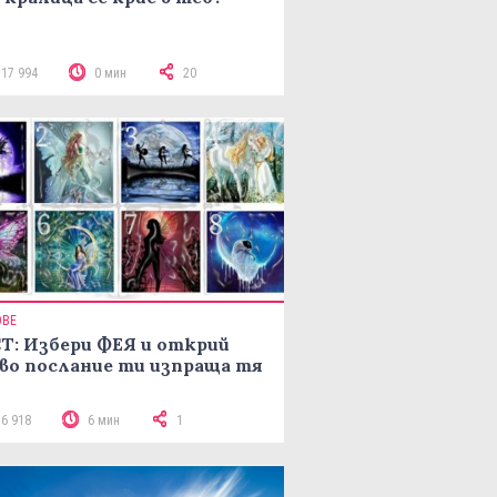
117 994
0 мин
20
ОВЕ
Т: Избери ФЕЯ и открий
во послание ти изпраща тя
16 918
6 мин
1