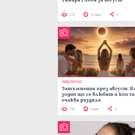
373
14 мин
0
ЛЮБОПИТНО
Затъмнения през август: К
зодии ще се влюбят и кои ги
очаква раздяла
761
6 мин
0