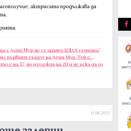
агополучие, актрисата продължава да
та.
ерията:
да с Деми Мур не се хранех ЦЯЛА седмица”
ил първият съпруг на Деми Мур. Той е...
О
о е на 57, но изглежда на 20 и не иска да го
МАРТ 2
ЮНИ 22
12.06.2023
още галерии