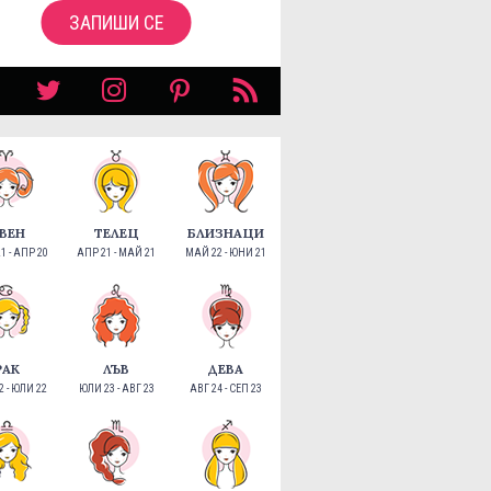
ЗАПИШИ СЕ
ВЕН
ТЕЛЕЦ
БЛИЗНАЦИ
1 - АПР 20
АПР 21 - МАЙ 21
МАЙ 22 - ЮНИ 21
РАК
ЛЪВ
ДЕВА
 - ЮЛИ 22
ЮЛИ 23 - АВГ 23
АВГ 24 - СЕП 23