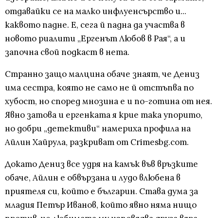
отдавайки се на малко инфлуенсърство и...
каквото падне. Е, сега й падна да участва в
новото риалити „Ергенът Любов в Рая“, а и
започна свой подкаст в нета.
Странно защо малцина обаче знаят, че Дениз
има сестра, която не само не й отстъпва по
хубост, но според мнозина е и по-готина от нея.
Явно затова и ергенката я крие така упорито,
но добри „детективи“ намериха профила на
Айлин Хайрула, разкриват от Crimesbg.com.
Докато Дениз все удря на камък във връзките
обаче, Айлин е обвързана и лудо влюбена в
приятеля си, който е българин. Става дума за
младия Петър Иванов, който явно няма нищо