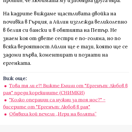
против, че любимата му изповядва друга вяра.
На кадрите виждаме щастливата двойка на
почивка в Гърция, а Айлин изглежда великолепно
в белия си бански и в обятията на Петър. Не
знаем коя от двете сестри е по-голяма, но по
всяка вероятност Айлин ще е тази, която ще се
задоми първа, коментират и познати на
ергенката.
Виж още:
Това тя ли е?! Вижте Емили от "Ергенът: Любов в
рая" преди корекциите (СНИМКИ)
"Колко операции са нужни за тоя нос?" -
бисерите от "Ергенът: Любов в рая"
Обявиха кой печели „Игри на волята”