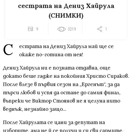
сестрата на Дениз Хайрула
(СНИМКИ)
9
3219
1
С
естрата на Дениз Хайрула май ще се
окаже по-готина от нея!
Дениз Хайрула ни е позната отдавна, още
докато беше гадже на покойния Христо Сираков.
После влезе в първия сезон на „Ергенът“, за да
търси любов и успя да остане до самия финал,
въпреки че Виктор Стоянов не я целуна нито
веднъж, незнайно защо...
После Хайрулата се цани за депутат на
изборите, ама не й се получи и си сви сармите,