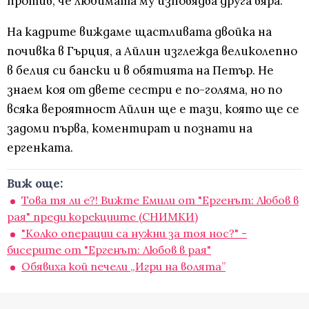
против, че любимата му изповядва друга вяра.
На кадрите виждаме щастливата двойка на
почивка в Гърция, а Айлин изглежда великолепно
в белия си бански и в обятията на Петър. Не
знаем коя от двете сестри е по-голяма, но по
всяка вероятност Айлин ще е тази, която ще се
задоми първа, коментират и познати на
ергенката.
Виж още:
Това тя ли е?! Вижте Емили от "Ергенът: Любов в
рая" преди корекциите (СНИМКИ)
"Колко операции са нужни за тоя нос?" -
бисерите от "Ергенът: Любов в рая"
Обявиха кой печели „Игри на волята”