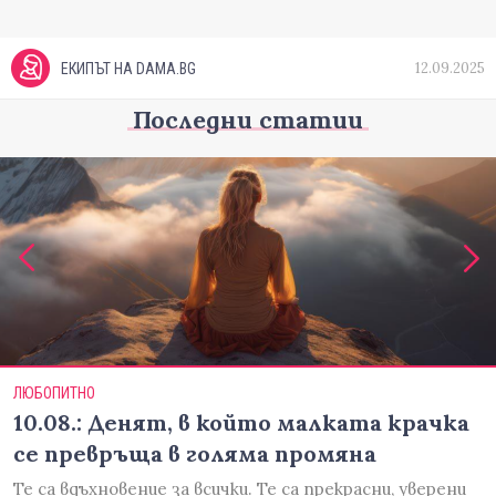
12.09.2025
ЕКИПЪТ НА DAMA.BG
Последни статии
ЛЮБОПИТНО
10.08.: Денят, в който малката крачка
се превръща в голяма промяна
Те са вдъхновение за всички. Те са прекрасни, уверени