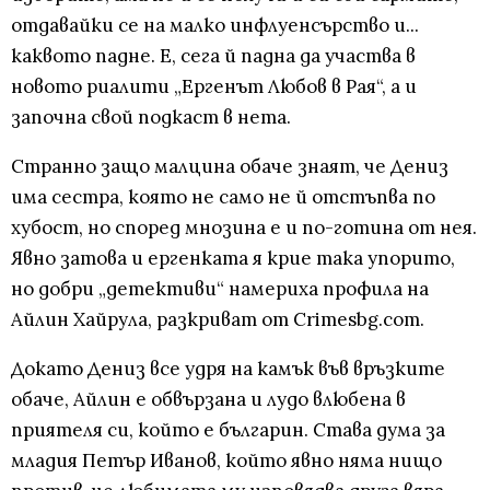
отдавайки се на малко инфлуенсърство и...
каквото падне. Е, сега й падна да участва в
новото риалити „Ергенът Любов в Рая“, а и
започна свой подкаст в нета.
Странно защо малцина обаче знаят, че Дениз
има сестра, която не само не й отстъпва по
хубост, но според мнозина е и по-готина от нея.
Явно затова и ергенката я крие така упорито,
но добри „детективи“ намериха профила на
Айлин Хайрула, разкриват от Crimesbg.com.
Докато Дениз все удря на камък във връзките
обаче, Айлин е обвързана и лудо влюбена в
приятеля си, който е българин. Става дума за
младия Петър Иванов, който явно няма нищо