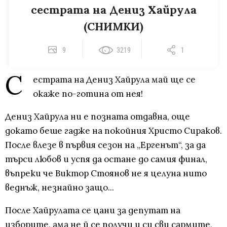
сестрата на Дениз Хайрула
(СНИМКИ)
9
3219
1
С
естрата на Дениз Хайрула май ще се
окаже по-готина от нея!
Дениз Хайрула ни е позната отдавна, още
докато беше гадже на покойния Христо Сираков.
После влезе в първия сезон на „Ергенът“, за да
търси любов и успя да остане до самия финал,
въпреки че Виктор Стоянов не я целуна нито
веднъж, незнайно защо...
После Хайрулата се цани за депутат на
изборите, ама не й се получи и си сви сармите,