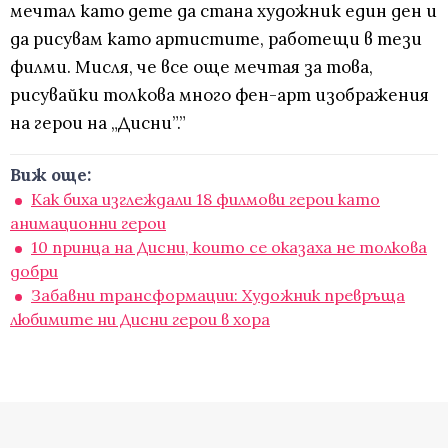
мечтал като дете да стана художник един ден и
да рисувам като артистите, работещи в тези
филми. Мисля, че все още мечтая за това,
рисувайки толкова много фен-арт изображения
на герои на „Дисни”.”
Виж още:
Как биха изглеждали 18 филмови герои като
анимационни герои
10 принца на Дисни, които се оказаха не толкова
добри
Забавни трансформации: Художник превръща
любимите ни Дисни герои в хора