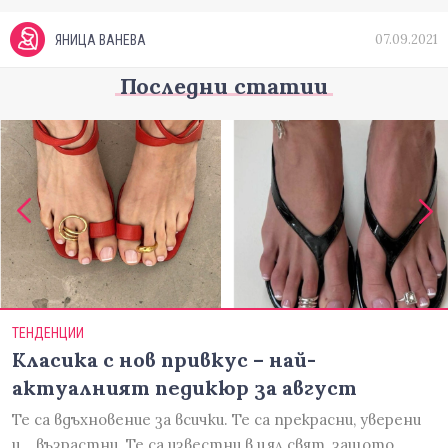
07.09.2021
ЯНИЦА ВАНЕВА
Последни статии
ТЕНДЕНЦИИ
Класика с нов привкус – най-
актуалният педикюр за август
Те са вдъхновение за всички. Те са прекрасни, уверени
и... възрастни. Те са известни в цял свят, защото