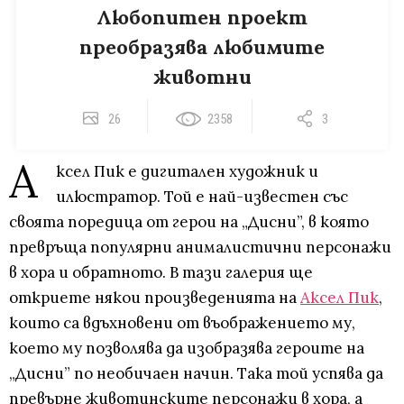
Любопитен проект
преобразява любимите
животни
26
2358
3
А
ксел Пик е дигитален художник и
илюстратор. Той е най-известен със
своята поредица от герои на „Дисни”, в която
превръща популярни анималистични персонажи
в хора и обратното. В тази галерия ще
откриете някои произведенията на
Аксел Пик
,
които са вдъхновени от въображението му,
което му позволява да изобразява героите на
„Дисни” по необичаен начин. Така той успява да
превърне животинските персонажи в хора, а