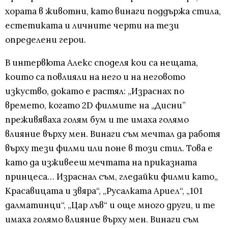
хората в животни, като винаги поддържа стила,
естетиката и личните черти на тези
определени герои.
В интервюта Алекс споделя кои са нещата,
които са повлияли на него и на неговото
изкуство, докато е растял: „Израснах по
времето, когато 2D филмите на „Дисни”
преживяваха голям бум и те имаха голямо
влияние върху мен. Винаги съм мечтал да работя
върху тези филми или поне в този стил. Това е
като да изживееш мечтата на приказната
принцеса… Израснал съм, гледайки филми като„
Красавицата и звяра“, „Русалката Ариел“, „101
далматинци“, „Цар лъв“ и още много други, и те
имаха голямо влияние върху мен. Винаги съм