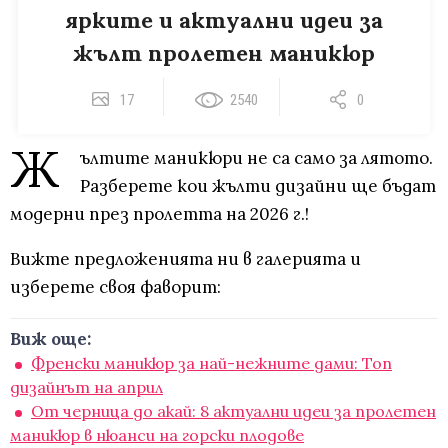
ярките и актуални идеи за
жълт пролетен маникюр
17
2540
0
Ж
ълтите маникюри не са само за лятото.
Разберете кои жълти дизайни ще бъдат
модерни през пролетта на 2026 г.!
Вижте предложенията ни в галерията и
изберете своя фаворит:
Виж още:
Френски маникюр за най-нежните дами: Топ
дизайнът на април
От черница до акай: 8 актуални идеи за пролетен
маникюр в нюанси на горски плодове