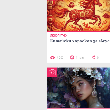
ЛЮБОПИТНО
Китайски хороскоп за авгу
4 200
11 мин
0