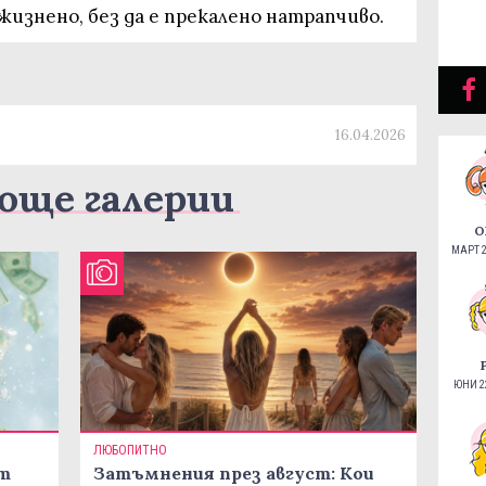
изнено, без да е прекалено натрапчиво.
16.04.2026
още галерии
О
МАРТ 2
ЮНИ 22
ЛЮБОПИТНО
ст
Затъмнения през август: Кои