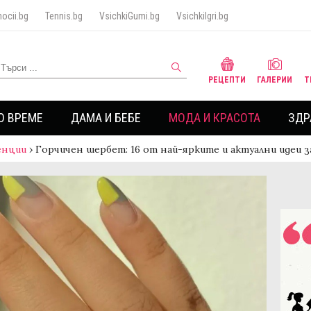
ocii.bg
Tennis.bg
VsichkiGumi.bg
VsichkiIgri.bg
РЕЦЕПТИ
ГАЛЕРИИ
Т
О ВРЕМЕ
ДАМА И БЕБЕ
МОДА И КРАСОТА
ЗДР
енции
›
Горчичен шербет: 16 от най-ярките и актуални идеи 