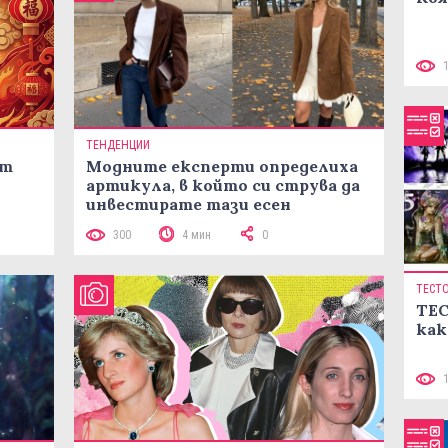
ТЕНДЕНЦИИ
ст
Модните експерти определиха
артикула, в който си струва да
инвестирате тази есен
300
4 мин
0
ТЕСТ
ТЕС
как