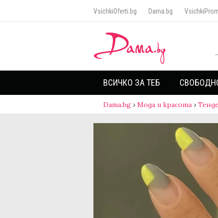
VsichkiOferti.bg
Dama.bg
VsichkiProm
ВСИЧКО ЗА ТЕБ
СВОБОДН
Dama.bg
›
Мода и красота
›
Тенд