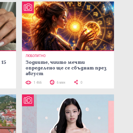
ЛЮБОПИТНО
 15
Зодиите, чиито мечти
определено ще се сбъднат през
август
1 466
6 мин
0