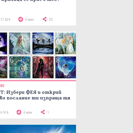
117 629
0 мин
20
ОВЕ
Т: Избери ФЕЯ и открий
во послание ти изпраща тя
16 914
6 мин
1