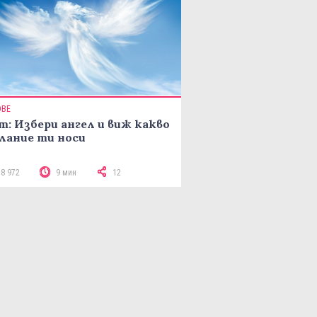
ОВЕ
т: Избери ангел и виж какво
лание ти носи
18 972
9 мин
12