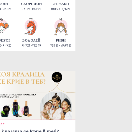
ЕЗНИ
СКОРПИОН
СТРЕЛЕЦ
 - ОКТ 23
ОКТ 24 - НОЕ 22
НОЕ 23 - ДЕК 21
ЗИРОГ
ВОДОЛЕЙ
РИБИ
 - ЯНУ 20
ЯНУ 21 - ФЕВ 19
ФЕВ 20 - МАРТ 20
ОВЕ
 кралица се крие в теб?