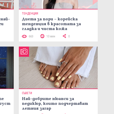
ТЕНДЕНЦИИ
 най-
Диета за пори – корейска
ги
тенденция в красотата за
гладка и чиста кожа
663
10 мин
0
СЪВЕТИ
те
Най-добрите нюанси за
вгуст
педикюр, които подчертават
летния загар