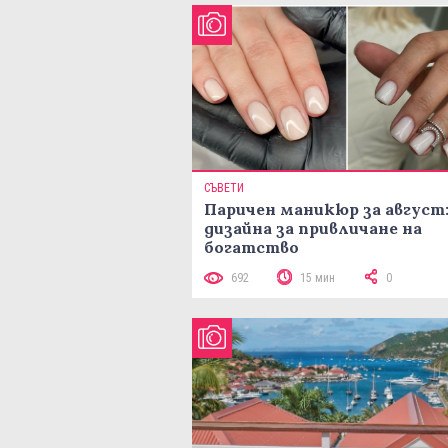
СЪВЕТИ
Паричен маникюр за август:
дизайна за привличане на
богатство
692
15 мин
0