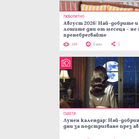
ЛЮБОПИТНО
Август 2026: Най-добрите и
лошите дни от месеца – не 
пренебрегвайте
688
8 мин
0
СЪВЕТИ
Лунен календар: Най-добри
дни за подстригване през а