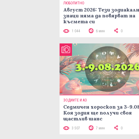
ЛЮБОПИТНО
Август 2026: Тези зодиакал
знаци няма да повярват на
късмета си
1 044
6 мин
0
ЗОДИИТЕ И АЗ
Седмичен хороскоп за 3-9.08
Коя зодия ще получи своя
щастлив шанс
3 507
7 мин
0