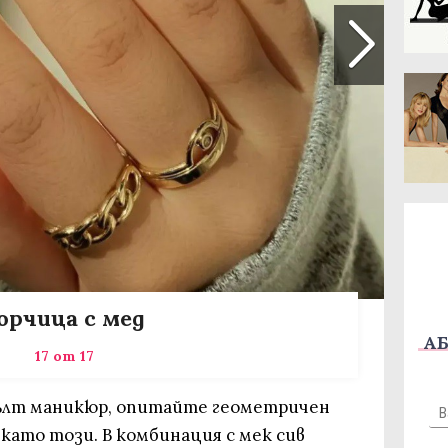
орчица с мед
АБ
17 от 17
ълт маникюр, опитайте геометричен
 като този. В комбинация с мек сив