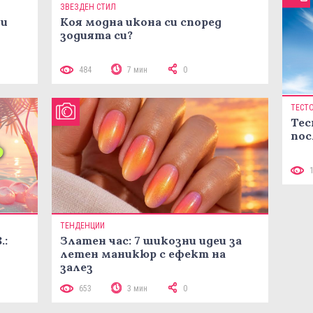
ЗВЕЗДЕН СТИЛ
ни
Коя модна икона си според
зодията си?
484
7 мин
0
ТЕСТ
Тес
пос
ТЕНДЕНЦИИ
.:
Златен час: 7 шикозни идеи за
летен маникюр с ефект на
залез
653
3 мин
0