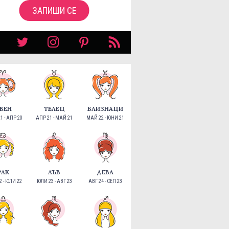
ЗАПИШИ СЕ
ВЕН
ТЕЛЕЦ
БЛИЗНАЦИ
1 - АПР 20
АПР 21 - МАЙ 21
МАЙ 22 - ЮНИ 21
РАК
ЛЪВ
ДЕВА
 - ЮЛИ 22
ЮЛИ 23 - АВГ 23
АВГ 24 - СЕП 23