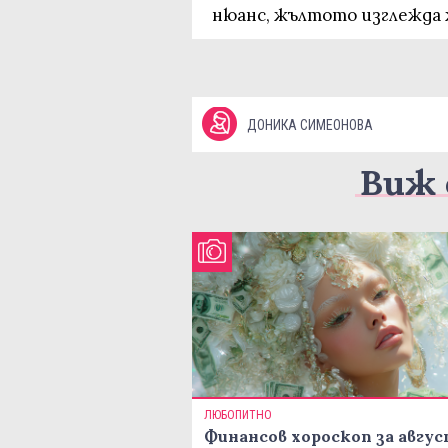
нюанс, жълтото изглежда ж
ДОНИКА СИМЕОНОВА
Виж 
ЛЮБОПИТНО
Финансов хороскоп за авгу