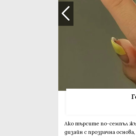
Г
Ако търсите по-семпъл ж
дизайн с прозрачна основа,