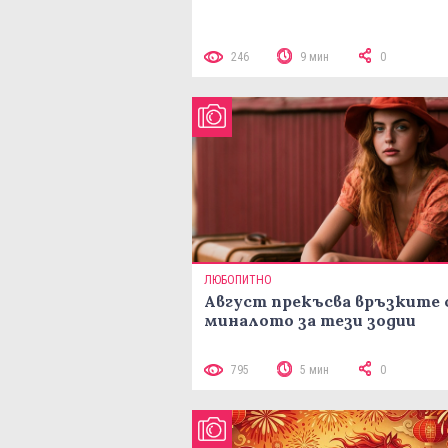
246
9 мин
0
ЛЮБОПИТНО
Август прекъсва връзките 
миналото за тези зодии
795
5 мин
0