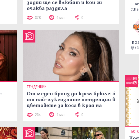
зодии ще се влюбят и кои ги
В
очаква раздяла
СЕП 24
378
6 мин
0
КО
ДЕК 22
ТЕНДЕНЦИИ
с
От меден бронз до крем брюле: 5
от най-луксозните тенденции в
цветовете за коса в края на
лятото
234
4 мин
0
ТЕСТ
Коя