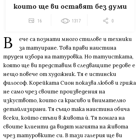
които ще ви оставят без думи
16
1317
0
В
ече са познати много стилове и техники
за татуиране. Това прави наистина
труден избора на татуровка. Но татуистката,
която ще ви представим в следващите редове е
нещо повече от художник. Тя е истински
философ. Корейката Сион показва любов и грижа
не само чрез своите произведения на
изкуството, които са красиво и внимателно
детайлизирани. Тя също така наистина обича
всеки, който стъпи в живота ѝ. Тя помага на
своите клиенти да видят магията на живота
чрез татуровките си. В тази галерия ще ви