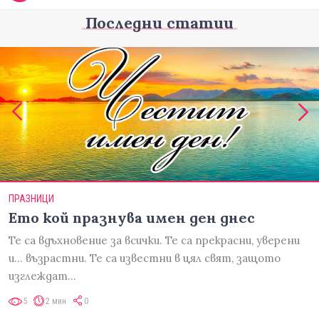
Последни статии
ПРАЗНИЦИ
Ето кой празнува имен ден днес
Те са вдъхновение за всички. Те са прекрасни, уверени
и... възрастни. Те са известни в цял свят, защото
изглеждат…
5
2 мин
0