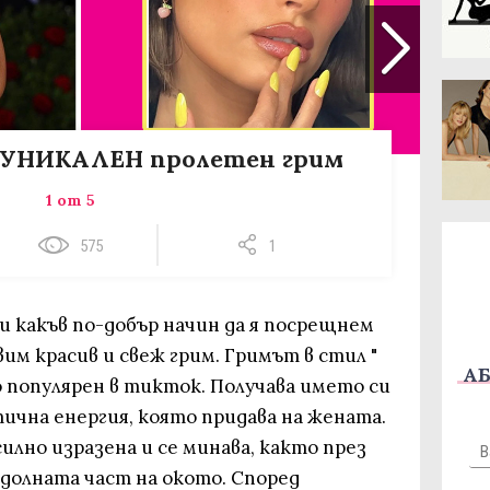
с УНИКАЛЕН пролетен грим
1 от 5
575
1
и какъв по-добър начин да я посрещнем
вим красив и свеж грим. Гримът в стил "
АБ
о популярен в тикток. Получава името си
ична енергия, която придава на жената.
илно изразена и се минава, както през
 долната част на окото. Според