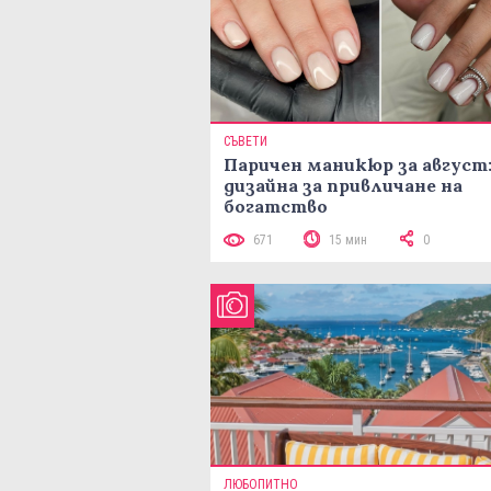
СЪВЕТИ
Паричен маникюр за август:
дизайна за привличане на
богатство
671
15 мин
0
ЛЮБОПИТНО