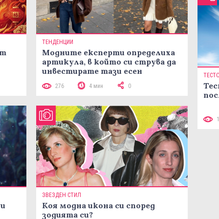
ТЕНДЕНЦИИ
ст
Модните експерти определиха
артикула, в който си струва да
инвестирате тази есен
ТЕСТ
Тес
276
4 мин
0
пос
ЗВЕЗДЕН СТИЛ
ни
Коя модна икона си според
зодията си?