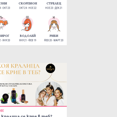
ЕЗНИ
СКОРПИОН
СТРЕЛЕЦ
 - ОКТ 23
ОКТ 24 - НОЕ 22
НОЕ 23 - ДЕК 21
ЗИРОГ
ВОДОЛЕЙ
РИБИ
 - ЯНУ 20
ЯНУ 21 - ФЕВ 19
ФЕВ 20 - МАРТ 20
ОВЕ
 кралица се крие в теб?