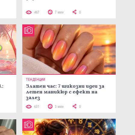
467
7 мин
0
ТЕНДЕНЦИИ
.:
Златен час: 7 шикозни идеи за
летен маникюр с ефект на
залез
631
3 мин
0