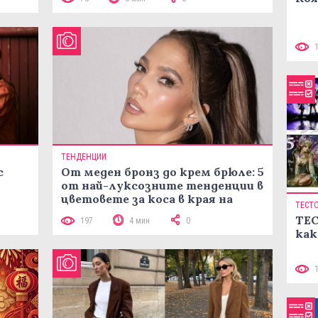
ТЕНДЕНЦИИ
с
От меден бронз до крем брюле: 5
от най-луксозните тенденции в
цветовете за коса в края на
ТЕСТ
лятото
ТЕС
197
4 мин
0
как