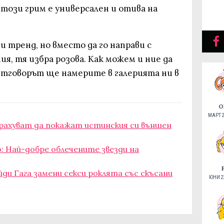
този грим е универсален и отива на
и тренд, но вместо да го направи с
ия, тя избра розова. Как можем и ние да
Отговорът ще намерите в галерията ни в
О
МАРТ 2
трахуват да покажат истинския си външен
 Най-добре облечените звезди на
йди Гага замени секси роклята със скъсани
ЮНИ 22