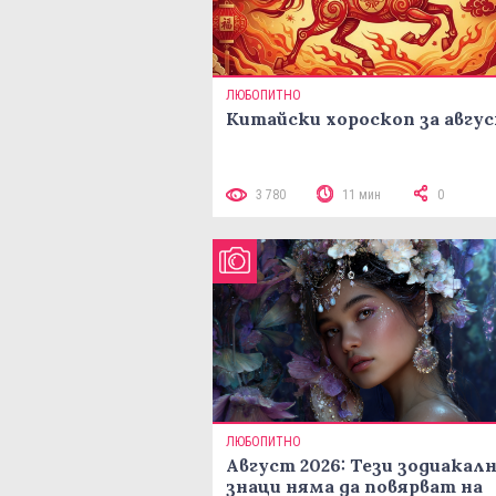
ЛЮБОПИТНО
Китайски хороскоп за авгу
3 780
11 мин
0
ЛЮБОПИТНО
Август 2026: Тези зодиакал
знаци няма да повярват на