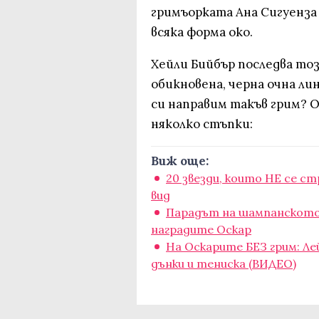
гримъорката Ана Сигуенза 
всяка форма око.
Хейли Бийбър последва тоз
обикновена, черна очна лин
си направим такъв грим? 
няколко стъпки:
Виж още:
20 звезди, които НЕ се с
вид
Парадът на шампанското:
наградите Оскар
На Оскарите БЕЗ грим: Ле
дънки и тениска (ВИДЕО)