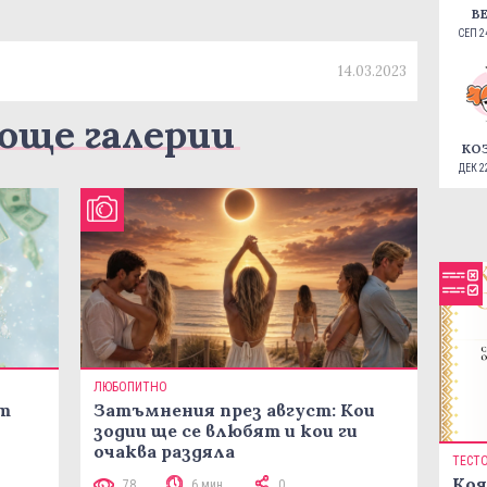
В
СЕП 24
14.03.2023
още галерии
КО
ДЕК 22
ЛЮБОПИТНО
ст
Затъмнения през август: Кои
зодии ще се влюбят и кои ги
очаква раздяла
ТЕСТ
Коя
78
6 мин
0