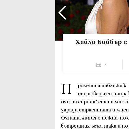
Хейли Бийбър 
5
П
ролетта наближава 
от това да си напра
очи на сирена" стана мног
заради страстната и мист
Очната линия е нежна, но с
вътрешния ъгъл, така и по