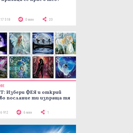
117 518
0 мин
20
ОВЕ
Т: Избери ФЕЯ и открий
во послание ти изпраща тя
16 912
6 мин
1