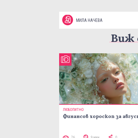
МИЛА НАЧЕВА
Виж 
ЛЮБОПИТНО
Финансов хороскоп за авгу
76
9 мин
0