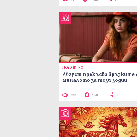
ЛЮБОПИТНО
Август прекъсва връзките 
миналото за тези зодии
655
5 мин
0