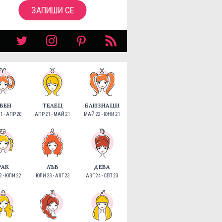
ЗАПИШИ СЕ
ВЕН
ТЕЛЕЦ
БЛИЗНАЦИ
1 - АПР 20
АПР 21 - МАЙ 21
МАЙ 22 - ЮНИ 21
РАК
ЛЪВ
ДЕВА
 - ЮЛИ 22
ЮЛИ 23 - АВГ 23
АВГ 24 - СЕП 23