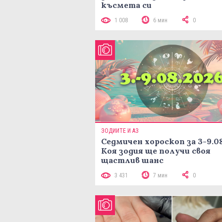
късмета си
1 008
6 мин
0
ЗОДИИТЕ И АЗ
Седмичен хороскоп за 3-9.08
Коя зодия ще получи своя
щастлив шанс
3 431
7 мин
0