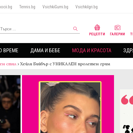
ocii.bg
Tennis.bg
VsichkiGumi.bg
VsichkiIgri.bg
РЕЦЕПТИ
ГАЛЕРИИ
Т
О ВРЕМЕ
ДАМА И БЕБЕ
МОДА И КРАСОТА
ЗДР
ен стил
›
Хейли Бийбър с УНИКАЛЕН пролетен грим