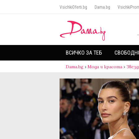
VsichkiOferti.bg
Dama.bg
VsichkiProm
ВСИЧКО ЗА ТЕБ
СВОБОДН
Dama.bg
›
Мода и красота
›
Звезд