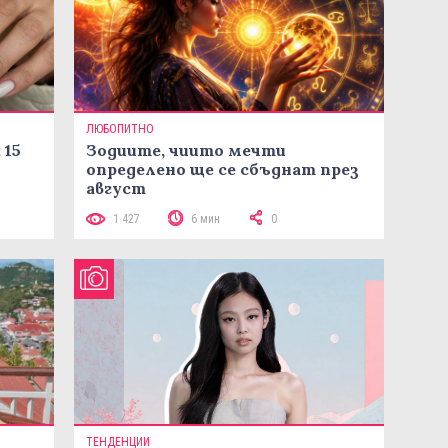
ЛЮБОПИТНО
 15
Зодиите, чиито мечти
определено ще се сбъднат през
август
1 427
6 мин
0
ТЕНДЕНЦИИ