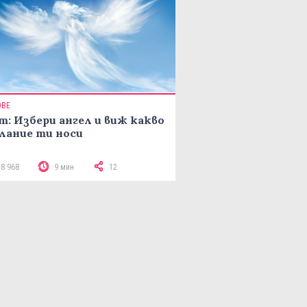
ОВЕ
т: Избери ангел и виж какво
лание ти носи
18 968
9 мин
12