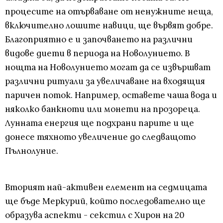
процесите на отърваване от ненужните неща,
включително лошите навици, ще вървят добре.
Благоприятно е и започването на различни
видове диети в периода на Новолунието. В
нощта на Новолунието могат да се извършват
различни ритуали за увеличаване на входящия
паричен поток. Например, оставете чаша вода и
няколко банкноти или монети на прозореца.
Лунната енергия ще подхрани парите и ще
донесе тяхното увеличение до следващото
Пълнолуние.
Вторият най-активен елемент на седмицата
ще бъде Меркурий, който последователно ще
образува аспекти - секстил с Хирон на 20