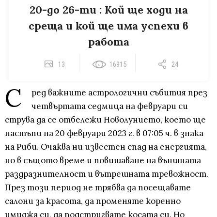
20-до 26-ти : Кой ще ходи на
среща и кой ще има успехи в
работа
13
16915
24
С
ред важните астрологични събития през
четвъртата седмица на февруари си
струва да се отбележи Новолунието, което ще
настъпи на 20 февруари 2023 г. в 07:05 ч. в знака
на Риби. Очаква ни известен спад на енергията,
но в същото време и повишаване на външната
раздразнителност и вътрешната тревожност.
През този период не трябва да посещавате
салони за красота, да променяте коренно
имиджа си, да подстригвате косата си. Но