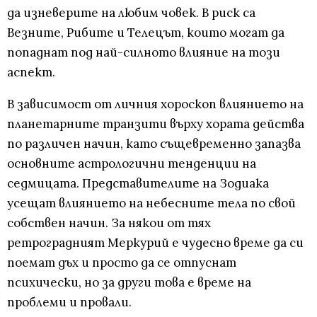
да изневерите на любим човек. В риск са
Везните, Рибите и Телецът, които могат да
попаднат под най-силното влияние на този
аспект.
В зависимост от личния хороскоп влиянието на
планетарните транзити върху хората действа
по различен начин, като същевременно запазва
основните астрологични тенденции на
седмицата. Представителите на Зодиака
усещат влиянието на небесните тела по свой
собствен начин. За някои от тях
ретроградният Меркурий е чудесно време да си
поемат дъх и просто да се отпуснат
психически, но за други това е време на
проблеми и провали.