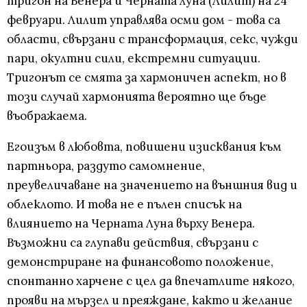
тригон на Венера и Черната луна (Лилит) на 24
февруари. Лилит управлява осми дом - това са
области, свързани с трансформация, секс, чужди
пари, окултни сили, екстремни ситуации.
Тригонът се смята за хармоничен аспект, но в
този случай хармонията вероятно ще бъде
въображаема.
Егоизъм в любовта, повишени изисквания към
партньора, раздуто самомнение,
преувеличаване на значението на външния вид и
облеклото. И това не е пълен списък на
влиянието на Черната Луна върху Венера.
Възможни са глупави действия, свързани с
демонстриране на финансовото положение,
спонтанно харчене с цел да впечатлите някого,
прояви на мързел и преяждане, както и желание