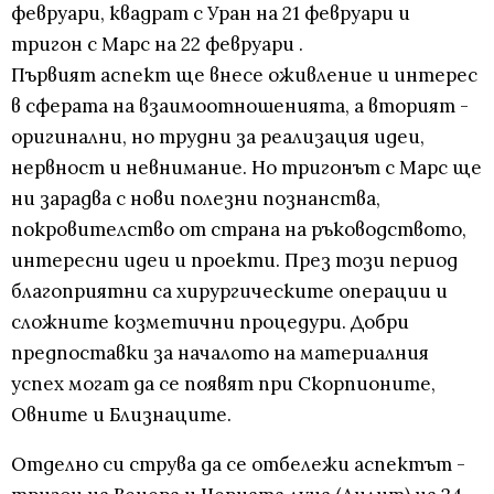
февруари, квадрат с Уран на 21 февруари и
тригон с Марс на 22 февруари .
Първият аспект ще внесе оживление и интерес
в сферата на взаимоотношенията, а вторият -
оригинални, но трудни за реализация идеи,
нервност и невнимание. Но тригонът с Марс ще
ни зарадва с нови полезни познанства,
покровителство от страна на ръководството,
интересни идеи и проекти. През този период
благоприятни са хирургическите операции и
сложните козметични процедури. Добри
предпоставки за началото на материалния
успех могат да се появят при Скорпионите,
Овните и Близнаците.
Отделно си струва да се отбележи аспектът -