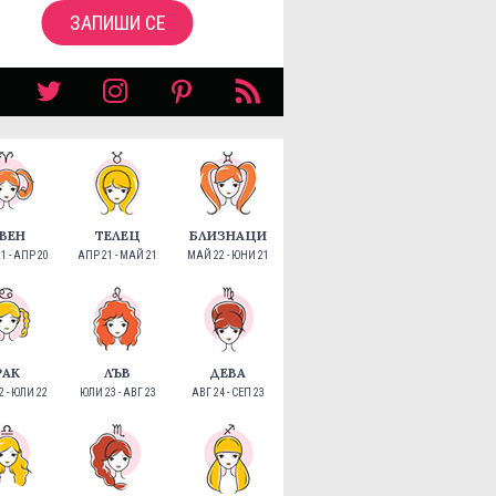
ЗАПИШИ СЕ
ВЕН
ТЕЛЕЦ
БЛИЗНАЦИ
1 - АПР 20
АПР 21 - МАЙ 21
МАЙ 22 - ЮНИ 21
РАК
ЛЪВ
ДЕВА
 - ЮЛИ 22
ЮЛИ 23 - АВГ 23
АВГ 24 - СЕП 23