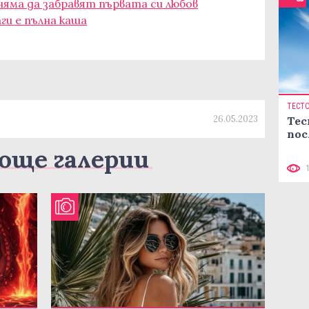
яма да забравят първата си любов
аги е пълна каша
ТЕСТ
26.05.2023
Тес
пос
още галерии