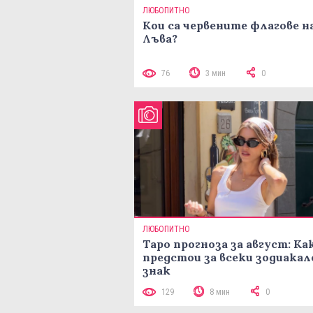
ЛЮБОПИТНО
Кои са червените флагове н
Лъва?
76
3 мин
0
ЛЮБОПИТНО
Таро прогноза за август: Ка
предстои за всеки зодиакал
знак
129
8 мин
0