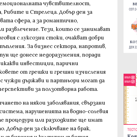
емоционалната чувствителност,
В
СЕП 24
а, Рибите и Стрелеца. Добър ден за
овата сфера, а за романтично,
ли развлечение. Тези, които се занимават
рговия с луксозни стоки, очакват добри
КО
ъпления. За бизнес сектора, напротив,
ДЕК 22
тун ще донесе недоразумения, поради
никакви инвестиции, парични
ковете от грешки и грешни изчисления
 с чужди държави и партньори могат да
ерспективи за ползотворна работа.
чането на някои заболявания, свързани
система, нарушенията на водно-солевия
ите процедури или разходките ще имат
. Добър ден за сключване на брак,
ТЕСТ
Коя