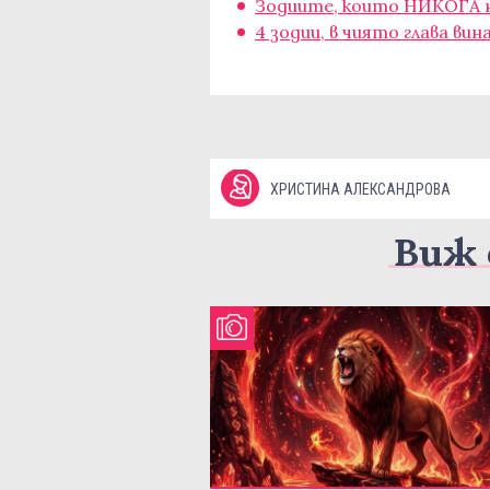
Зодиите, които НИКОГА н
4 зодии, в чиято глава вин
ХРИСТИНА АЛЕКСАНДРОВА
Виж 