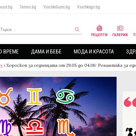
ocii.bg
Tennis.bg
VsichkiGumi.bg
VsichkiIgri.bg
РЕЦЕПТИ
ГАЛЕРИИ
Т
О ВРЕМЕ
ДАМА И БЕБЕ
МОДА И КРАСОТА
ЗДР
аз
›
Хороскоп за седмицата от 29.05 до 04.06: Романтика за ед