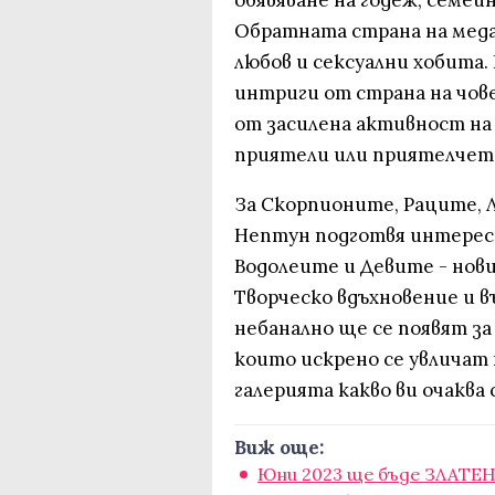
обявяване на годеж, семей
Обратната страна на меда
любов и сексуални хобита.
интриги от страна на чове
от засилена активност н
приятели или приятелчет
За Скорпионите, Раците, 
Нептун подготвя интересн
Водолеите и Девите - нов
Творческо вдъхновение и 
небанално ще се появят за
които искрено се увличат
галерията какво ви очаква 
Виж още:
Юни 2023 ще бъде ЗЛАТЕН 