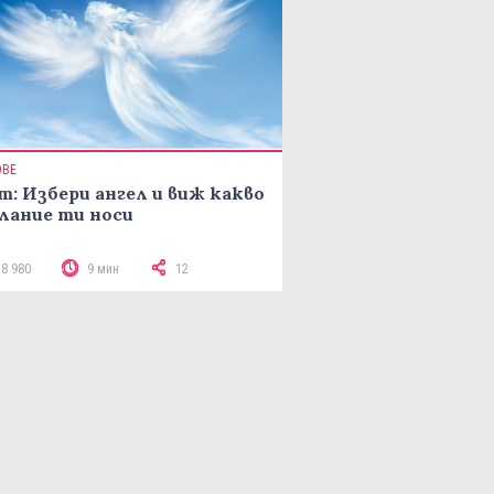
ОВЕ
т: Избери ангел и виж какво
лание ти носи
18 980
9 мин
12