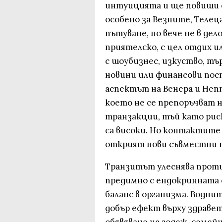
интуицията и ще повиши 
особено за Везните, Телец
пътуване, но вече не в дел
приятелско, с цел отдих и
с шоубизнес, изкуство, тъ
новини или финансови пост
аспектът на Венера и Неп
което не се препоръчват 
транзакции, тъй като рис
са високи. Но контактите
открият нови съвместни п
Транзитът улеснява проти
предимно с ендокринната 
баланс в организма. Водн
добър ефект върху здравето