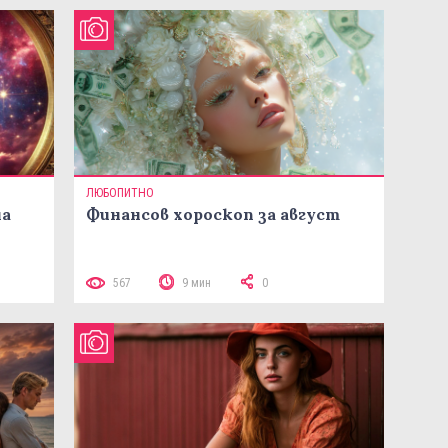
ЛЮБОПИТНО
на
Финансов хороскоп за август
567
9 мин
0