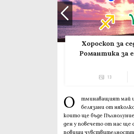
Хороскоп за се
Романтика за е
13
О
тминаващият май и
белязани от няколк
които ще бъде Пълнолуниет
ден у повечето от нас ще
повиши чувствителността 