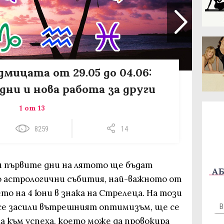
дмицата от 29.05 до 04.06:
дни и нова работа за други
1 от 13
8259
14
 първите дни на лятото ще бъдат
АБ
о астрологични събития, най-важното от
о на 4 юни в знака на Стрелеца. На този
 се засили вътрешният оптимизъм, ще се
към успеха, което може да провокира