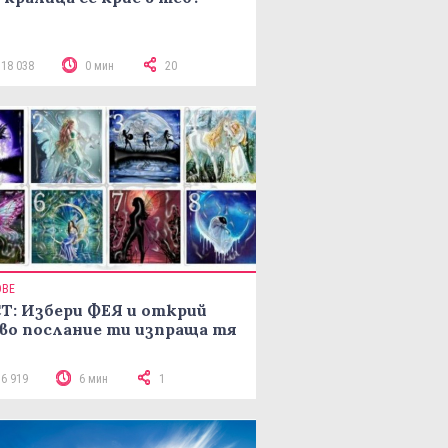
118 038
0 мин
20
ОВЕ
Т: Избери ФЕЯ и открий
во послание ти изпраща тя
16 919
6 мин
1