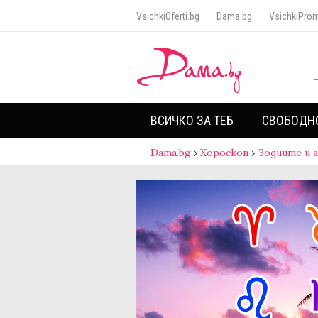
VsichkiOferti.bg
Dama.bg
VsichkiProm
ВСИЧКО ЗА ТЕБ
СВОБОДН
Dama.bg
›
Хороскоп
›
Зодиите и 