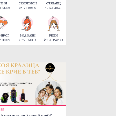
ЕЗНИ
СКОРПИОН
СТРЕЛЕЦ
 - ОКТ 23
ОКТ 24 - НОЕ 22
НОЕ 23 - ДЕК 21
ЗИРОГ
ВОДОЛЕЙ
РИБИ
 - ЯНУ 20
ЯНУ 21 - ФЕВ 19
ФЕВ 20 - МАРТ 20
ОВЕ
 кралица се крие в теб?