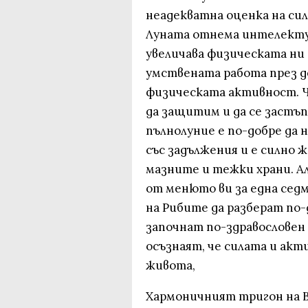
неадекватна оценка на си
Луната отнема интелектуа
увеличава физическата ни 
умствената работа през д
физическата активност. Ч
да защитим и да се застъп
пълнолуние е по-добре да 
със задължения и е силно
мазните и тежки храни. А
от менюто ви за една сед
на Рибите да разберат по-д
започнат по-здравословен 
осъзнаят, че силата и акт
живота,
Хармоничният тригон на В