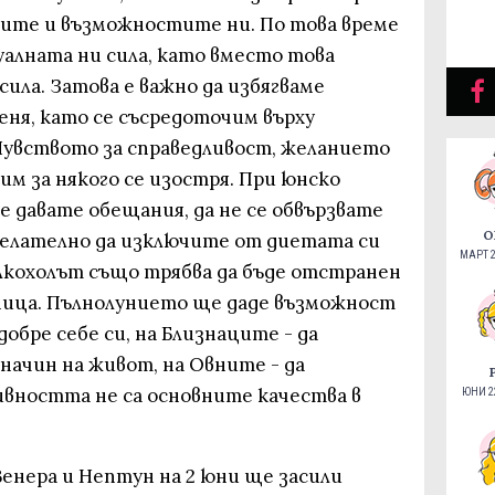
лите и възможностите ни. По това време
лната ни сила, като вместо това
сила. Затова е важно да избягваме
еня, като се съсредоточим върху
увството за справедливост, желанието
им за някого се изостря. При юнско
не давате обещания, да не се обвързвате
О
 желателно да изключите от диетата си
МАРТ 2
лкохолът също трябва да бъде отстранен
мица. Пълнолунието ще даде възможност
обре себе си, на Близнаците - да
начин на живот, на Овните - да
ивността не са основните качества в
ЮНИ 22
енера и Нептун на 2 юни ще засили