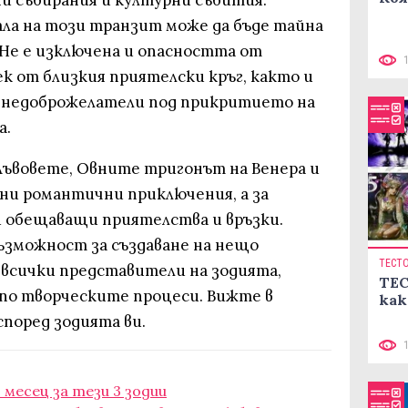
ни събирания и културни събития.
ла на този транзит може да бъде тайна
 Не е изключена и опасността от
к от близкия приятелски кръг, както и
а недоброжелатели под прикритието на
а.
Лъвовете, Овните тригонът на Венера и
и романтични приключения, а за
и обещаващи приятелства и връзки.
възможност за създаване на нещо
ТЕСТ
 всички представители на зодията,
ТЕС
 по творческите процеси. Вижте в
как
според зодията ви.
месец за тези 3 зодии