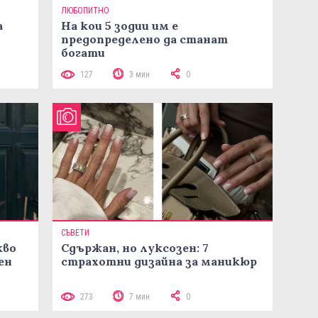
ЛЮБОПИТНО
а
На кои 5 зодии им е
предопределено да станат
богати
127
3 мин
0
СЪВЕТИ
кво
Сдържан, но луксозен: 7
ен
страхотни дизайна за маникюр
273
7 мин
0