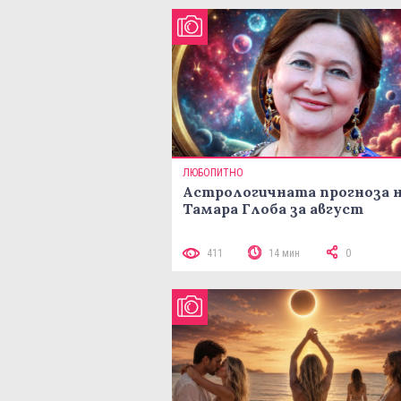
ЛЮБОПИТНО
Астрологичната прогноза 
Тамара Глоба за август
411
14 мин
0