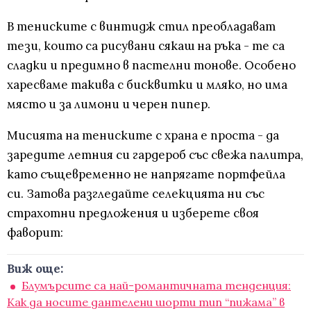
В тениските с винтидж стил преобладават
тези, които са рисувани сякаш на ръка - те са
сладки и предимно в пастелни тонове. Особено
харесваме такива с бисквитки и мляко, но има
място и за лимони и черен пипер.
Мисията на тениските с храна е проста - да
заредите летния си гардероб със свежа палитра,
като същевременно не напрягате портфейла
си. Затова разгледайте селекцията ни със
страхотни предложения и изберете своя
фаворит:
Виж още:
Блумърсите са най-романтичната тенденция:
Kак да носите дантелени шорти тип “пижама” в