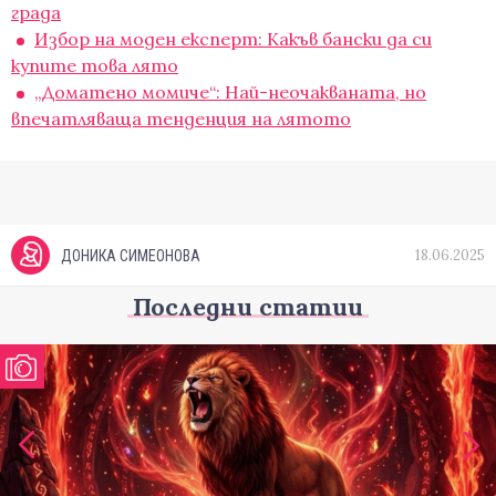
градa
Избор на моден експерт: Какъв бански да си
купите това лято
„Доматено момиче“: Най-неочакваната, но
впечатляваща тенденция на лятото
18.06.2025
ДОНИКА СИМЕОНОВА
Последни статии