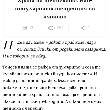
Храна на тениската: Най-
популярната тенденция на
лятото
17
1768
0
Н
яма да лъжем - докато правихме тази
селекция, всички от редакцията огладняха.
И не говорим за обяд!
Тенденцията се ражда от зумърите и сега те
купуват тези тениски в луди количества. И
макар да не принадлежим към тяхното
поколение, ние също вече сме завладяни от
тениските с храна, които няма да е грешно и
ако се носят след 5-6 години. А и кой не е имал
тениска с череши?