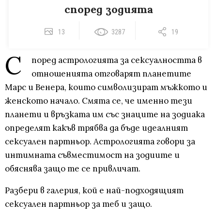
според зодията
13
3287
19
С
поред астрологията за сексуалността в
отношенията отговарят планетите
Марс и Венера, които символизират мъжкото и
женското начало. Смята се, че именно тези
планети и връзката им със знаците на зодиака
определят какъв трябва да бъде идеалният
сексуален партньор. Астрологията говори за
интимната съвместимост на зодиите и
обяснява защо те се привличат.
Разбери в галерия, кой е най-подходящият
сексуален партньор за теб и защо.