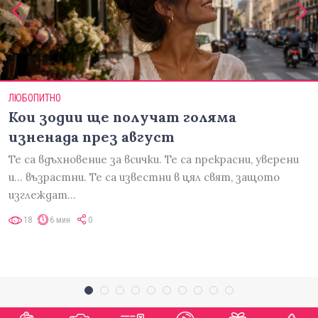
ЛЮБОПИТНО
Кои зодии ще получат голяма
изненада през август
Те са вдъхновение за всички. Те са прекрасни, уверени
и... възрастни. Те са известни в цял свят, защото
изглеждат…
18
6 мин
0