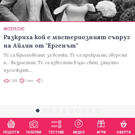
ИНТЕРЕСНО
Разкриха кой е мистериозният съпруг
на Айлин от "Ергенът"
Те са вдъхновение за всички. Те са прекрасни, уверени
и... възрастни. Те са известни в цял свят, защото
изглеждат…
1388
3 мин
0
РЕЦЕПТИ
ГАЛЕРИИ
ТЕСТОВЕ
ВИДЕО
ИГРИ
ОФЕРТИ