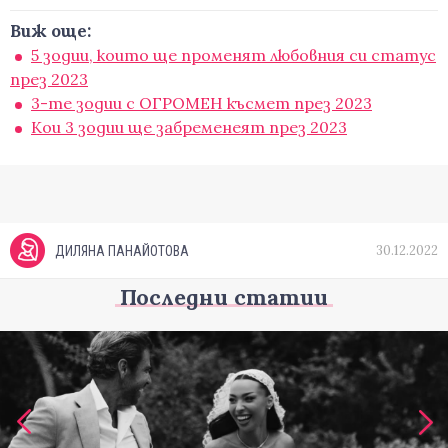
Виж още:
5 зодии, които ще променят любовния си статус
през 2023
3-те зодии с ОГРОМЕН късмет през 2023
Кои 3 зодии ще забременеят през 2023
30.12.2022
ДИЛЯНА ПАНАЙОТОВА
Последни статии