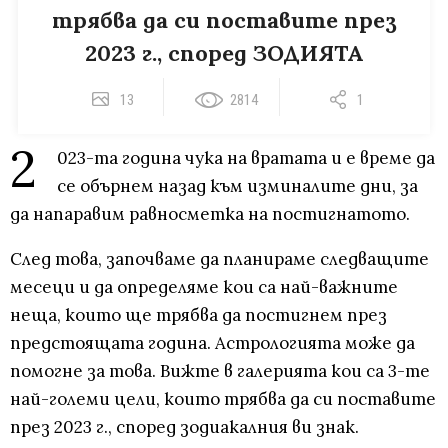
трябва да си поставите през
2023 г., според ЗОДИЯТА
13
2814
1
2
023-та година чука на вратата и е време да
се обърнем назад към изминалите дни, за
да напаравим равносметка на постигнатото.
След това, започваме да планираме следващите
месеци и да определяме кои са най-важните
неща, които ще трябва да постигнем през
предстоящата година. Астрологията може да
помогне за това. Вижте в галерията кои са 3-те
най-големи цели, които трябва да си поставите
през 2023 г., според зодиакалния ви знак.