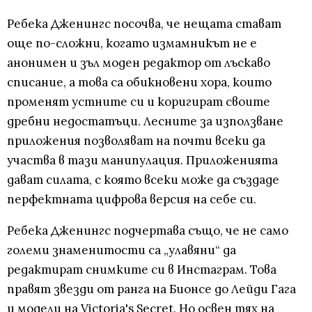
Ребека Дженингс посочва, че нещата стават
още по-сложни, когато измамникът не е
анонимен и зъл моден редактор от лъскаво
списание, а това са обикновени хора, които
променят устните си и коригират своите
дребни недостатъци. Лесните за използване
приложения позволяват на почти всеки да
участва в тази манипулация. Приложенията
дават силата, с която всеки може да създаде
перфектната цифрова версия на себе си.
Ребека Дженингс подчертава също, че не само
големи знаменитости са „улавяни“ да
редактират снимките си в Инстаграм. Това
правят звезди от ранга на Бионсе до Лейди Гага
и модели на Victoria's Secret. Но освен тях на