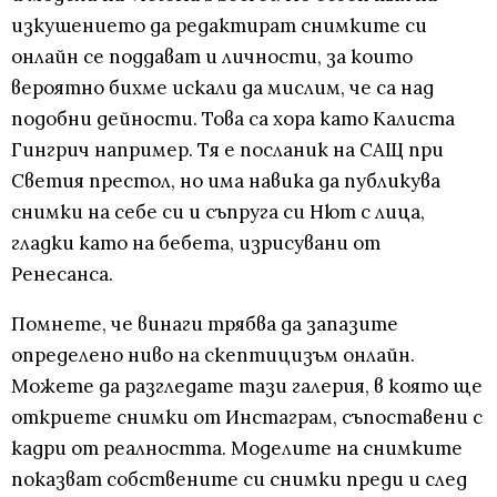
изкушението да редактират снимките си
онлайн се поддават и личности, за които
вероятно бихме искали да мислим, че са над
подобни дейности. Това са хора като Калиста
Гингрич например. Тя е посланик на САЩ при
Светия престол, но има навика да публикува
снимки на себе си и съпруга си Нют с лица,
гладки като на бебета, изрисувани от
Ренесанса.
Помнете, че винаги трябва да запазите
определено ниво на скептицизъм онлайн.
Можете да разгледате тази галерия, в която ще
откриете снимки от Инстаграм, съпоставени с
кадри от реалността. Моделите на снимките
показват собствените си снимки преди и след