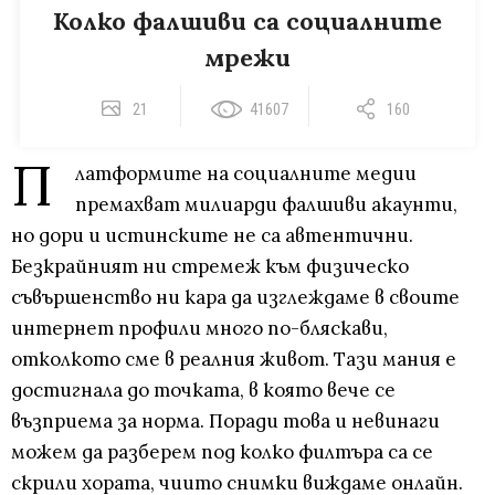
Колко фалшиви са социалните
мрежи
21
41607
160
П
латформите на социалните медии
премахват милиарди фалшиви акаунти,
но дори и истинските не са автентични.
Безкрайният ни стремеж към физическо
съвършенство ни кара да изглеждаме в своите
интернет профили много по-бляскави,
отколкото сме в реалния живот. Тази мания е
достигнала до точката, в която вече се
възприема за норма. Поради това и невинаги
можем да разберем под колко филтъра са се
скрили хората, чиито снимки виждаме онлайн.