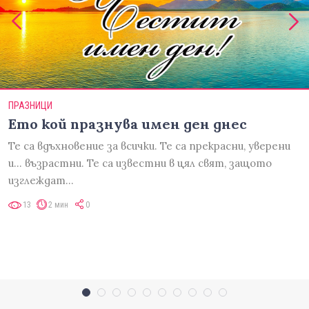
ПРАЗНИЦИ
Ето кой празнува имен ден днес
Те са вдъхновение за всички. Те са прекрасни, уверени
и... възрастни. Те са известни в цял свят, защото
изглеждат…
13
2 мин
0