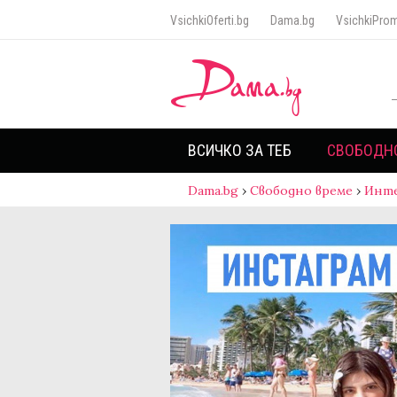
VsichkiOferti.bg
Dama.bg
VsichkiProm
ВСИЧКО ЗА ТЕБ
СВОБОДН
Dama.bg
›
Свободно време
›
Инт