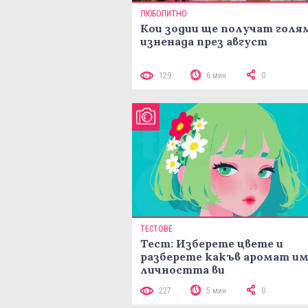
ЛЮБОПИТНО
Кои зодии ще получат голя
изненада през август
129
6 мин
0
ТЕСТОВЕ
Тест: Изберете цвете и
разберете какъв аромат и
личността ви
227
5 мин
0