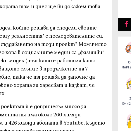
хората там и днес ще ви докажем това
дел, който решава да сподели своите
ещу реалността" с последователите си.
за създаването на този проект? Момичето
ого хора в социалните медии са „фалшиви“
нски модел (тъй като е работила като
О
ващото слънце в продължение на 7
МАРТ 2
бно, така че тя решава да започне да
вено хората ги харесват и казват, че
ях.
ЮНИ 22
 проектът ѝ е допринесъл много за
омента тя има около 260 хиляди
 и 426 хиляди абонати в Youtube, където