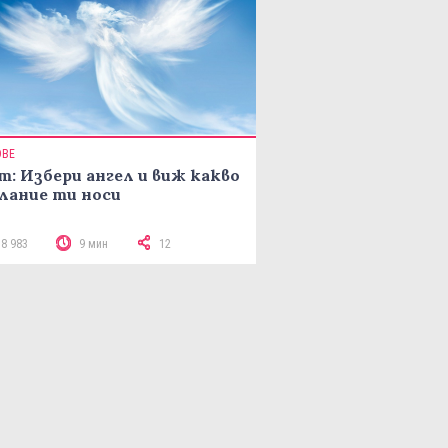
ОВЕ
т: Избери ангел и виж какво
лание ти носи
18 983
9 мин
12