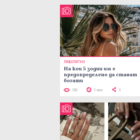
ЛЮБОПИТНО
На кои 5 зодии им е
предопределено да станат
богати
382
3 мин
0