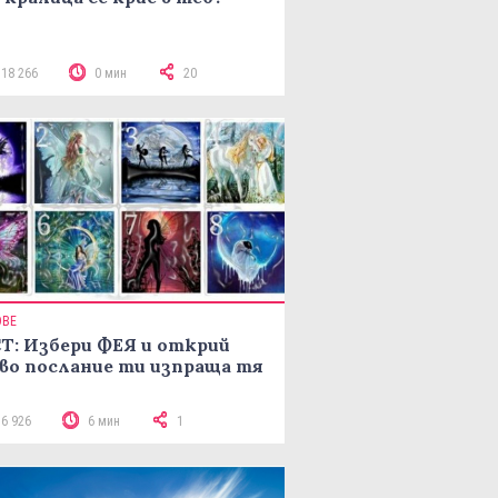
118 266
0 мин
20
ОВЕ
Т: Избери ФЕЯ и открий
во послание ти изпраща тя
16 926
6 мин
1