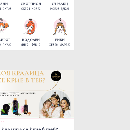
ЕЗНИ
СКОРПИОН
СТРЕЛЕЦ
 - ОКТ 23
ОКТ 24 - НОЕ 22
НОЕ 23 - ДЕК 21
ЗИРОГ
ВОДОЛЕЙ
РИБИ
 - ЯНУ 20
ЯНУ 21 - ФЕВ 19
ФЕВ 20 - МАРТ 20
ОВЕ
 кралица се крие в теб?