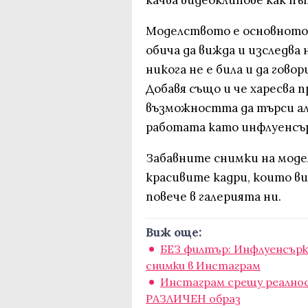
качва видеоклипове как пъ
Моделството е основното з
обича да вижда и изследва 
никога не е била и да говор
Добавя също и че харесва 
възможността да търси а
работата като инфлуенсър
Забавните снимки на моде
красивите кадри, които в
повече в галерията ни.
Виж още:
БЕЗ филтър: Инфлуенсър
снимки в Инстаграм
Инстаграм срещу реалнос
РАЗЛИЧЕН образ