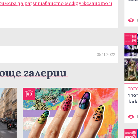
примера за разминаването между желаното и
05.11.2022
още галерии
ТЕСТ
ТЕС
как