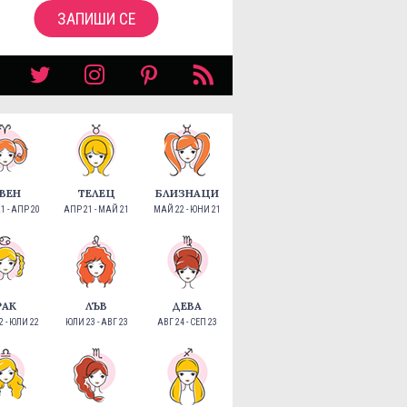
ЗАПИШИ СЕ
ВЕН
ТЕЛЕЦ
БЛИЗНАЦИ
1 - АПР 20
АПР 21 - МАЙ 21
МАЙ 22 - ЮНИ 21
РАК
ЛЪВ
ДЕВА
 - ЮЛИ 22
ЮЛИ 23 - АВГ 23
АВГ 24 - СЕП 23