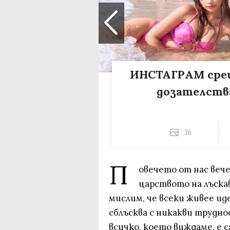
ИНСТАГРАМ срещ
дозателств
36
П
овечето от нас вече
царството на лъска
мислим, че всеки живее ид
сблъсква с никакви труднос
всичко, което виждаме, е 