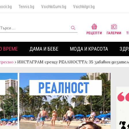
ocii.bg
Tennis.bg
VsichkiGumi.bg
VsichkiIgri.bg
РЕЦЕПТИ
ГАЛЕРИИ
Т
О ВРЕМЕ
ДАМА И БЕБЕ
МОДА И КРАСОТА
ЗДР
ересно
›
ИНСТАГРАМ срещу РЕАЛНОСТТА: 35 забавни дозател