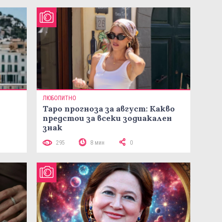
ЛЮБОПИТНО
Таро прогноза за август: Какво
предстои за всеки зодиакален
знак
295
8 мин
0