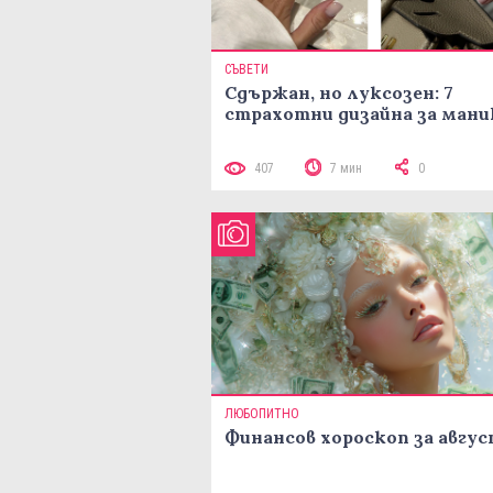
СЪВЕТИ
Сдържан, но луксозен: 7
страхотни дизайна за ман
407
7 мин
0
ЛЮБОПИТНО
Финансов хороскоп за авгу