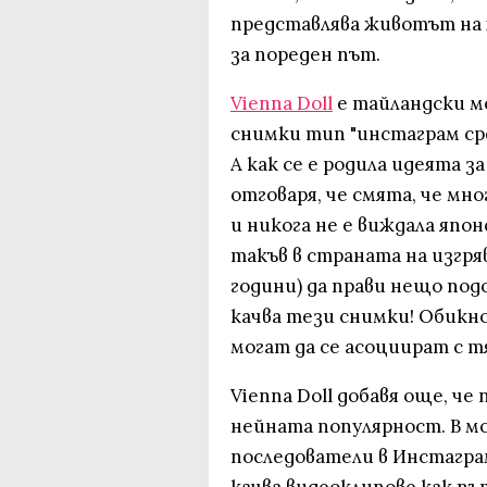
представлява животът на 
за пореден път.
Vienna Doll
е тайландски мо
снимки тип "инстаграм ср
А как се е родила идеята 
отговаря, че смята, че мн
и никога не е виждала япо
такъв в страната на изгря
години) да прави нещо подо
качва тези снимки! Обикно
могат да се асоциират с т
Vienna Doll добавя още, че
нейната популярност. В м
последователи в Инстаграм