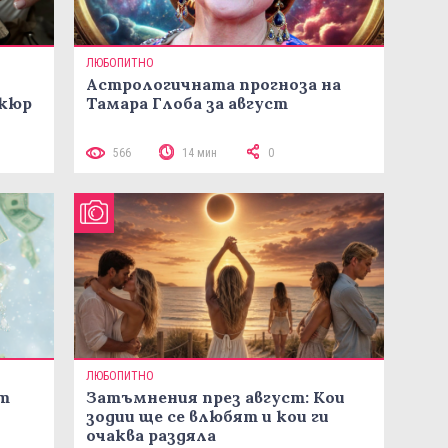
ЛЮБОПИТНО
Астрологичната прогноза на
икюр
Тамара Глоба за август
566
14 мин
0
ЛЮБОПИТНО
ст
Затъмнения през август: Кои
зодии ще се влюбят и кои ги
очаква раздяла