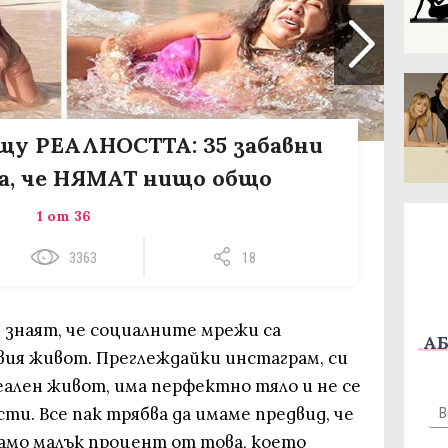
у РЕАЛНОСТТА: 35 забавни
а, че НЯМАТ нищо общо
1 от 36
3363
18
 знаят, че социалните мрежи са
АБ
вия живот. Преглеждайки инстаграм, си
еален живот, има перфектно тяло и не се
ти. Все пак трябва да имаме предвид, че
само малък процент от това, което