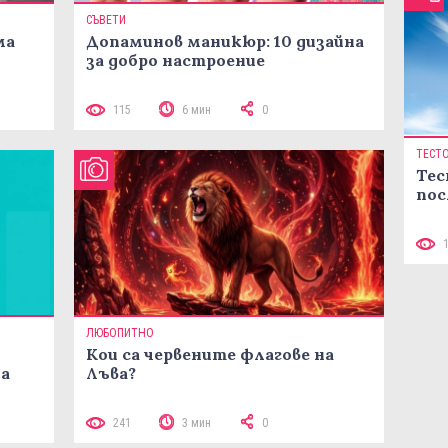
СЪВЕТИ
ма
Допаминов маникюр: 10 дизайна
за добро настроение
115
6 мин
0
ТЕСТ
Тес
пос
ЛЮБОПИТНО
Кои са червените флагове на
ма
Лъва?
241
3 мин
0