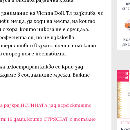
тува и опитва различна храна.
В
СЕП 24
анимание на Vienna Doll. Tя разкрива, че
нови неща, да ходи на места, на които
и с хора, които никога не е срещала.
професията си, но не изключва
КО
лтернативни възможности, тъй като
ДЕК 22
 според нея е нестабилна.
ла илюстрират какво се крие зад
иждаме в социалните мрежи. Вижте
ка разкри ИСТИНАТА зад перфектните
т: 16 дами, които СТРЯСКАТ с тотално
ТЕСТ
Коя