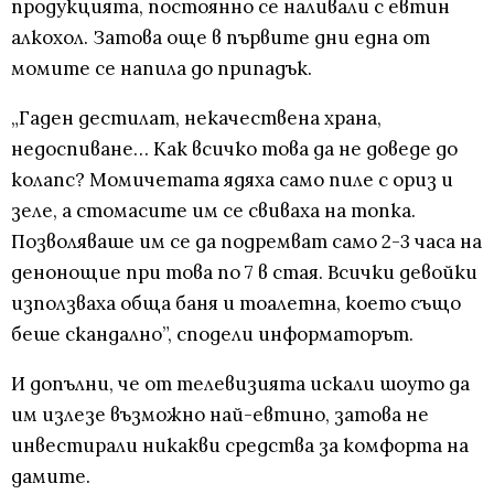
продукцията, постоянно се наливали с евтин
алкохол. Затова още в първите дни една от
момите се напила до припадък.
„Гаден дестилат, некачествена храна,
недоспиване… Как всичко това да не доведе до
колапс? Момичетата ядяха само пиле с ориз и
зеле, а стомасите им се свиваха на топка.
Позволяваше им се да подремват само 2-3 часа на
денонощие при това по 7 в стая. Всички девойки
използваха обща баня и тоалетна, което също
беше скандално”, сподели информаторът.
И допълни, че от телевизията искали шоуто да
им излезе възможно най-евтино, затова не
инвестирали никакви средства за комфорта на
дамите.