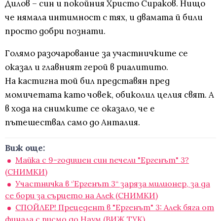
Дилов – син и покойния Христо Сираков. Нищо
че нямала интимност с тях, и двамата й били
просто добри познати.
Голямо разочарование за участничките се
оказал и главният герой в риалитито.
На кастигна той бил представян пред
момичетата като човек, обиколил целия свят. А
в хода на снимките се оказало, че е
пътешествал само до Анталия.
Виж още:
Майка с 9-годишен син печели "Ергенът" 3?
(СНИМКИ)
Участничка в ‘’Ергенът 3“ заряза милионер, за да
се бори за сърцето на Алек (СНИМКИ)
СПОЙЛЕР! Прецедент в "Ергенът" 3: Алек бяга от
финала с писмо до Наум (ВИЖ ТУК)