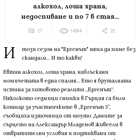
алкохол, лоша храна,
недоспиване и по 7 в стая...
27
14564
22
И
този сезон на "Ергенът" няма да мине без
скандали... И то какви!
Евтин алкохол, лоша храна, наблъскани
момичетата в една спалня... Ето я бруталната
истина за хитовото реалити „Ергенът“.
Няколкото седмици снимки в Гърция са били
кошмар за участничките в „Ергенът 3”,
съобщиха източници от шоуто. Дамите за
сърцето на Александър Младенов живеели в
отвратителни условия и подтиквани от