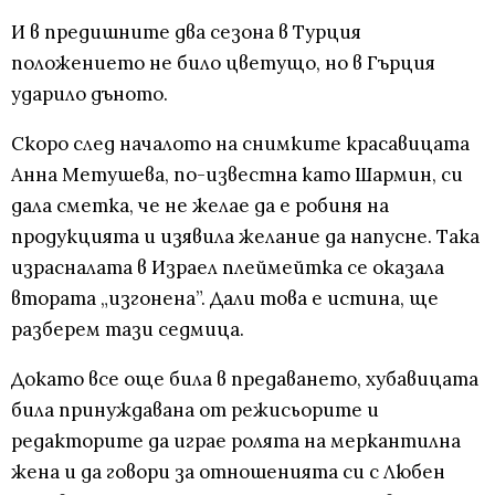
И в предишните два сезона в Турция
положението не било цветущо, но в Гърция
ударило дъното.
Скоро след началото на снимките красавицата
Анна Метушева, по-известна като Шармин, си
дала сметка, че не желае да е робиня на
продукцията и изявила желание да напусне. Така
израсналата в Израел плеймейтка се оказала
втората „изгонена”. Дали това е истина, ще
разберем тази седмица.
Докато все още била в предаването, хубавицата
била принуждавана от режисьорите и
редакторите да играе ролята на меркантилна
жена и да говори за отношенията си с Любен