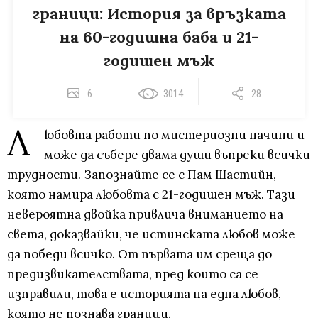
граници: История за връзката
на 60-годишна баба и 21-
годишен мъж
6
3014
28
Л
юбовта работи по мистериозни начини и
може да събере двама души въпреки всички
трудности. Запознайте се с Пам Шастийн,
която намира любовта с 21-годишен мъж. Тази
невероятна двойка привлича вниманието на
света, доказвайки, че истинската любов може
да победи всичко. От първата им среща до
предизвикателствата, пред които са се
изправили, това е историята на една любов,
която не познава граници.