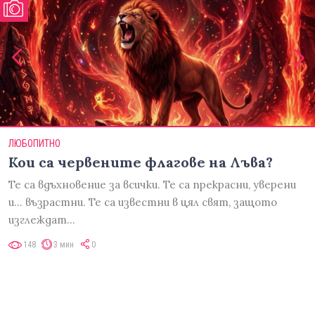
ЛЮБОПИТНО
Кои са червените флагове на Лъва?
Те са вдъхновение за всички. Те са прекрасни, уверени
и... възрастни. Те са известни в цял свят, защото
изглеждат…
148
3 мин
0