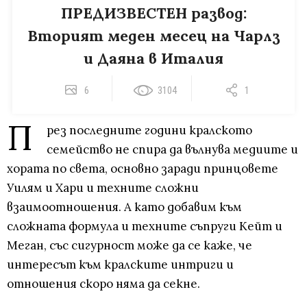
ПРЕДИЗВЕСТЕН развод:
Вторият меден месец на Чарлз
и Даяна в Италия
6
3104
1
П
рез последните години кралското
семейство не спира да вълнува медиите и
хората по света, основно заради принцовете
Уилям и Хари и техните сложни
взаимоотношения. А като добавим към
сложната формула и техните съпруги Кейт и
Меган, със сигурност може да се каже, че
интересът към кралските интриги и
отношения скоро няма да секне.