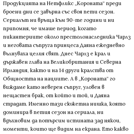
Продукцията на Нетфликс „Короната“ преди
броени дни се завърна със своя пети сезон.
Сериалът ни връща към 90-те години и ни
припомня, че имаше период, когато
пикантериите около престолонаследника Чарлз
и неговата съпруга принцеса Даяна ежедневно
вълнуваха целия свят. Днес Чарлз е крал и
държавен глава на Великобритания и Северна
Ирландия, както и на 14 други кралства от
Общността на нациите. А в „Короната“ го
виждаме като неверен съпруг, уловен в
нещастен брак, от който и той, и Даяна
страдат. Именно тази сюжетна нишка, която
доминира в петия сезон на сериала, ни
вдъхновим да потърсим истината зад някои,
моменти, които ще видим на екрана. Ето какво