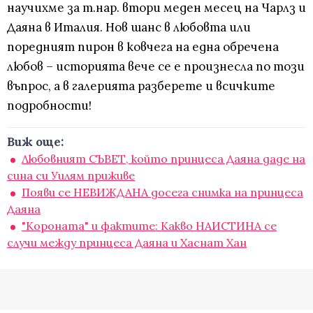
научихме за т.нар. втори меден месец на Чарлз и
Даяна в Италия. Нов шанс в любовта или
поредният пирон в ковчега на една обречена
любов – историята вече се е произнесла по този
въпрос, а в галерията разберете и всичките
подробности!
Виж още:
Любовният СЪВЕТ, който принцеса Даяна даде на
сина си Уилям приживе
Появи се НЕВИЖДАНА досега снимка на принцеса
Даяна
"Короната" и фактите: Какво НАИСТИНА се
случи между принцеса Даяна и Хаснат Хан