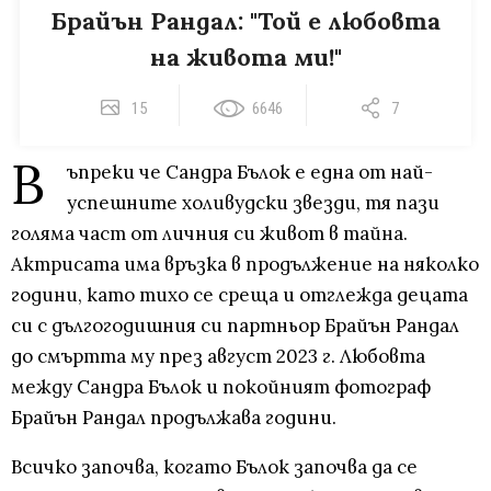
Брайън Рандал: "Той е любовта
на живота ми!"
15
6646
7
В
ъпреки че Сандра Бълок е една от най-
успешните холивудски звезди, тя пази
голяма част от личния си живот в тайна.
Актрисата има връзка в продължение на няколко
години, като тихо се среща и отглежда децата
си с дългогодишния си партньор Брайън Рандал
до смъртта му през август 2023 г. Любовта
между Сандра Бълок и покойният фотограф
Брайън Рандал продължава години.
Всичко започва, когато Бълок започва да се