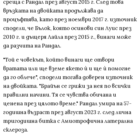
среща с Рандал през август 2015 г. След това
връзката на двойката продължава да
процъфтява, като през ноември 2017 г. източник
сподели, че Бълок, която осинови син Луис през
2010 г. и дъщеря Лайла през 2015 г., винаги може
да разчита на Рандал.
"Той е човекът, който винаги ще отвори
вратата или ще вземе якето ѝ и ще ѝ помогне
да го облече", сподели тогава доверен източник
на двойката. "Брайън се грижи за нея по всички
правилни начини. Тя се чувства обичана и
ценена през цялото време." Рандал умира на 57-
годишна възраст през август 2023 г. след лична
тригодишна битка с Амиотрофична латерална
склероза.