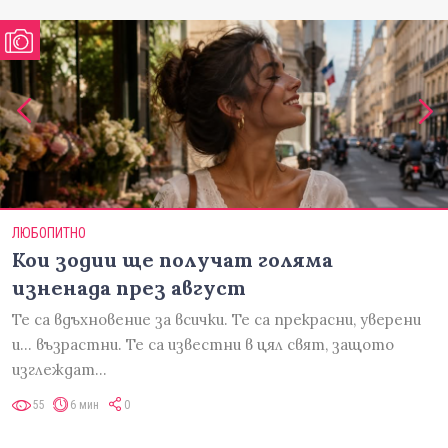
ЛЮБОПИТНО
Кои зодии ще получат голяма
изненада през август
Те са вдъхновение за всички. Те са прекрасни, уверени
и... възрастни. Те са известни в цял свят, защото
изглеждат…
55
6 мин
0