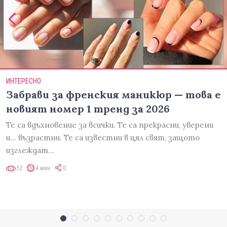
ИНТЕРЕСНО
Забрави за френския маникюр — това е
новият номер 1 тренд за 2026
Те са вдъхновение за всички. Те са прекрасни, уверени
и... възрастни. Те са известни в цял свят, защото
изглеждат…
52
4 мин
0