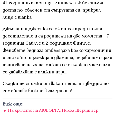
41-годишният поп изпълнител пък бе сниман
доста по-облечен от съпругата си, прикрил
лице с шапка.
Джъстин и Джесика се ожениха преди почти
десетилетие и са родители на две момчета – 7-
годишния Сайлъс и 2-годишния Финиъс.
Феновете веднага отбелязаха колко хармонични
и спокойни изглеждат двамата, независимо дали
танцуват на яхта, мажат се с плажно масло или
се забавляват с плажни игри.
Сладките снимки от ваканцията на звездното
семейство вижте в галерията!
Виж още:
На крилете на ЛЮБОВТА: Никол Шерцингер