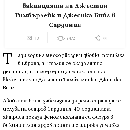
ваканцията на Джъстин
Тимбърлейк и Джесика Бийл в
Сардиния
13
9472
44
Т
ази година много звездни двойки почиваха
в Европа, а Италия се оказа лятна
дестинация номер едно за много от тях,
включително Джъстин Тимбърлейк и Джесика
Бийл.
Двойката беше забелязана да релаксира и да се
целува на остров Сардиния. 40-годишната
актриса показа феноменалната си фигура в
бикини с леопардов принт и с широка усмивка.