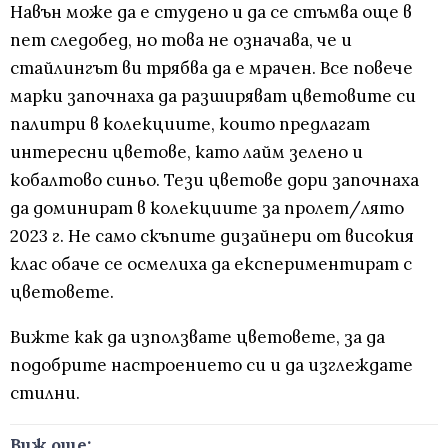
Навън може да е студено и да се стъмва още в
пет следобед, но това не означава, че и
стайлингът ви трябва да е мрачен. Все повече
марки започнаха да разширяват цветовите си
палитри в колекциите, които предлагат
интересни цветове, като лайм зелено и
кобалтово синьо. Тези цветове дори започнаха
да доминират в колекциите за пролет/лято
2023 г. Не само скъпите дизайнери от високия
клас обаче се осмелиха да експериментират с
цветовете.
Вижте как да използвате цветовете, за да
подобрите настроението си и да изглеждате
стилни.
Виж още: