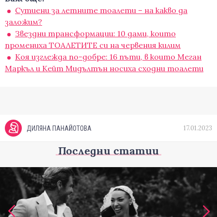
Сутиени за летните тоалети – на какво да
заложим?
Звездни трансформации: 10 дами, които
промениха ТОАЛЕТИТЕ си на червения килим
Коя изглежда по-добре: 16 пъти, в които Меган
Маркъл и Кейт Мидълтън носиха сходни тоалети
17.01.2023
ДИЛЯНА ПАНАЙОТОВА
Последни статии