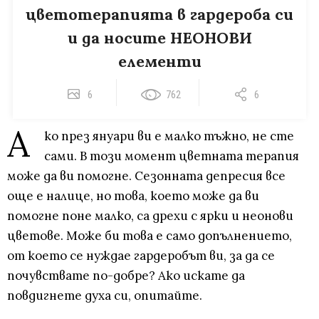
цветотерапията в гардероба си
и да носите НЕОНОВИ
елементи
6
762
6
А
ко през януари ви е малко тъжно, не сте
сами. В този момент цветната терапия
може да ви помогне. Сезонната депресия все
още е налице, но това, което може да ви
помогне поне малко, са дрехи с ярки и неонови
цветове. Може би това е само допълнението,
от което се нуждае гардеробът ви, за да се
почувствате по-добре? Ако искате да
повдигнете духа си, опитайте.