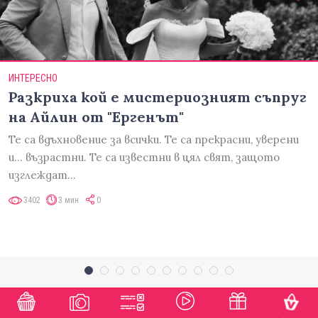
ИНТЕРЕСНО
Разкриха кой е мистериозният съпруг
на Айлин от "Ергенът"
Те са вдъхновение за всички. Те са прекрасни, уверени
и... възрастни. Те са известни в цял свят, защото
изглеждат…
3402
3 мин
0