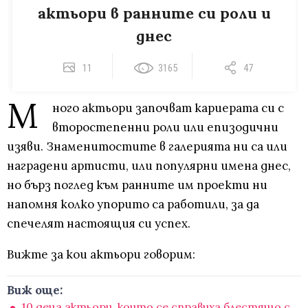
актьори в ранните си роли и
днес
11
3165
47
М
ного актьори започват кариерата си с
второстепенни роли или епизодични
изяви. Знаменитостите в галерията ни са или
наградени артисти, или популярни имена днес,
но бърз поглед към ранните им проекти ни
напомня колко упорито са работили, за да
спечелят настоящия си успех.
Вижте за кои актьори говорим:
Виж още:
10 деца актьори, които се справиха блестящо с