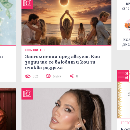
В
СЕП 24
КО
ДЕК 22
ЛЮБОПИТНО
ст
Затъмнения през август: Кои
зодии ще се влюбят и кои ги
очаква раздяла
362
6 мин
0
ТЕСТ
Коя