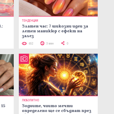
ТЕНДЕНЦИИ
.:
Златен час: 7 шикозни идеи за
летен маникюр с ефект на
залез
652
3 мин
0
ЛЮБОПИТНО
 15
Зодиите, чиито мечти
определено ще се сбъднат през