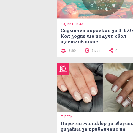
ЗОДИИТЕ И АЗ
Седмичен хороскоп за 3-9.08
Коя зодия ще получи своя
щастлив шанс
3 504
7 мин
0
СЪВЕТИ
Паричен маникюр за август:
дизайна за привличане на