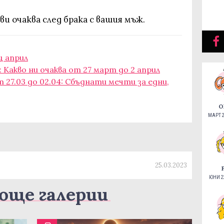
 ви очаква след брака с вашия мъж.
ц април
 Какво ни очаква от 27 март до 2 април
 27.03 до 02.04: Сбъднати мечти за едни,
О
МАРТ 2
25.03.2023
ЮНИ 22
още галерии