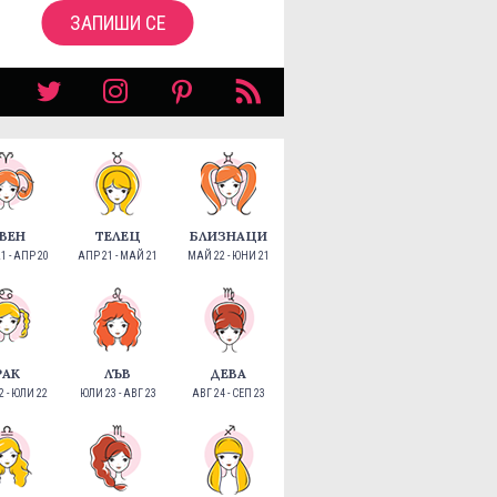
ЗАПИШИ СЕ
ВЕН
ТЕЛЕЦ
БЛИЗНАЦИ
1 - АПР 20
АПР 21 - МАЙ 21
МАЙ 22 - ЮНИ 21
РАК
ЛЪВ
ДЕВА
 - ЮЛИ 22
ЮЛИ 23 - АВГ 23
АВГ 24 - СЕП 23