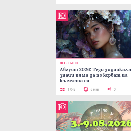
ЛЮБОПИТНО
Август 2026: Тези зодиакал
знаци няма да повярват на
късмета си
1 043
6 мин
0