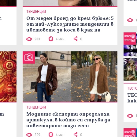
ТЕНДЕНЦИИ
с
От меден бронз до крем брюле: 5
от най-луксозните тенденции в
цветовете за коса в края на
лятото
233
4 мин
0
ТЕСТ
ТЕС
как
ТЕНДЕНЦИИ
ст
Модните експерти определиха
артикула, в който си струва да
инвестирате тази есен
299
4 мин
0