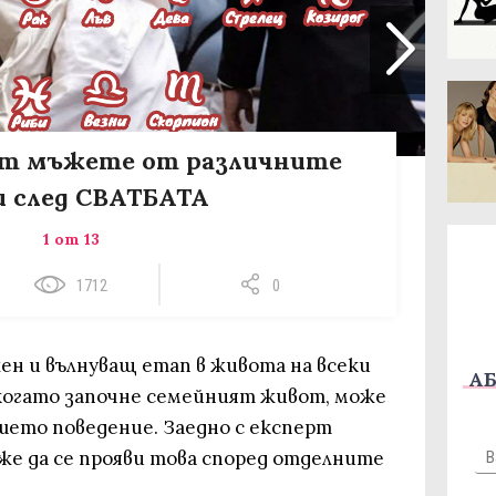
ят мъжете от различните
и след СВАТБАТА
1 от 13
1712
0
ен и вълнуващ етап в живота на всеки
АБ
, когато започне семейният живот, може
шето поведение. Заедно с експерт
же да се прояви това според отделните