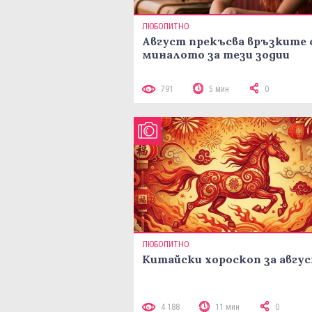
ЛЮБОПИТНО
Август прекъсва връзките 
миналото за тези зодии
791
5 мин
0
ЛЮБОПИТНО
Китайски хороскоп за авгу
4 188
11 мин
0