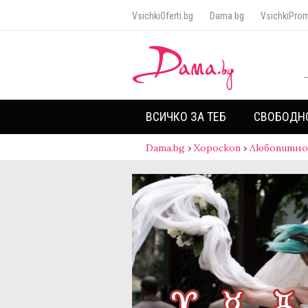
VsichkiOferti.bg
Dama.bg
VsichkiProm
ВСИЧКО ЗА ТЕБ
СВОБОДН
Dama.bg
›
Хороскоп
›
Любопитно