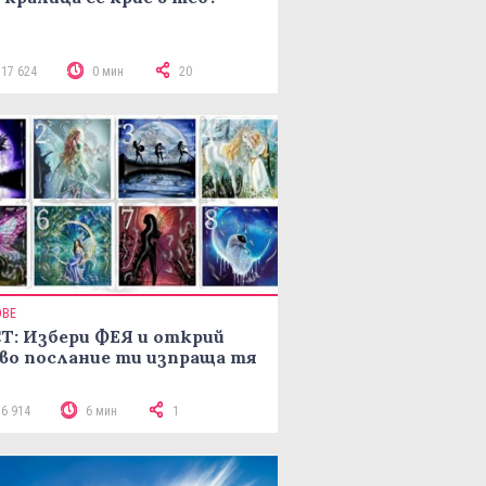
117 624
0 мин
20
ОВЕ
Т: Избери ФЕЯ и открий
во послание ти изпраща тя
16 914
6 мин
1