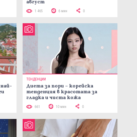
август
1 465
6 мин
0
ТЕНДЕНЦИИ
 най-
Диета за пори – корейска
ги
тенденция в красотата за
гладка и чиста кожа
661
10 мин
0