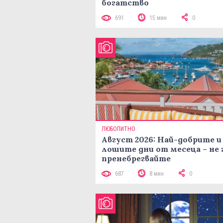
богатство
691
15 мин
0
ЛЮБОПИТНО
Август 2026: Най-добрите и
лошите дни от месеца – не 
пренебрегвайте
687
8 мин
0