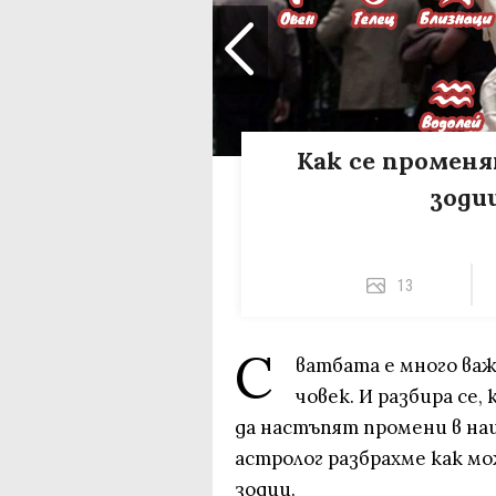
Как се промен
зоди
13
С
ватбата е много важ
човек. И разбира се
да настъпят промени в на
астролог разбрахме как мо
зодии.