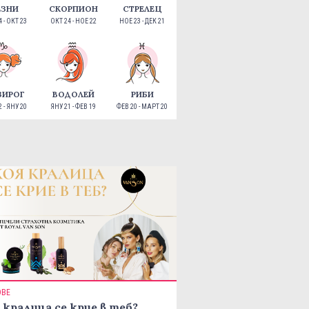
ЕЗНИ
СКОРПИОН
СТРЕЛЕЦ
 - ОКТ 23
ОКТ 24 - НОЕ 22
НОЕ 23 - ДЕК 21
ЗИРОГ
ВОДОЛЕЙ
РИБИ
 - ЯНУ 20
ЯНУ 21 - ФЕВ 19
ФЕВ 20 - МАРТ 20
ОВЕ
 кралица се крие в теб?