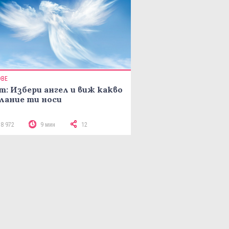
ОВЕ
т: Избери ангел и виж какво
лание ти носи
18 972
9 мин
12