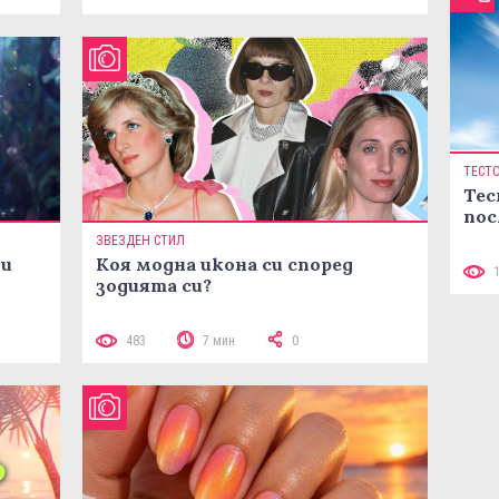
ТЕСТ
Тес
пос
ЗВЕЗДЕН СТИЛ
ни
Коя модна икона си според
зодията си?
483
7 мин
0