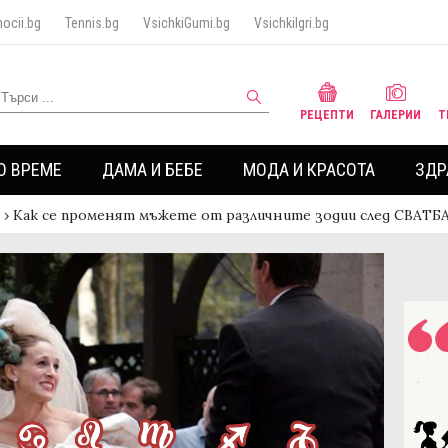
ocii.bg
Tennis.bg
VsichkiGumi.bg
VsichkiIgri.bg
РЕЦЕПТИ
ГАЛЕРИИ
Т
О ВРЕМЕ
ДАМА И БЕБЕ
МОДА И КРАСОТА
ЗДР
›
Как се променят мъжете от различните зодии след СВАТБ