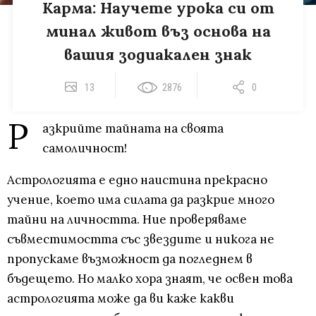
Карма: Научете урока си от
минал живот въз основа на
вашия зодиакален знак
13
2876
0
Р
азкрийте тайната на своята
самоличност!
Астрологията е едно наистина прекрасно
учение, което има силата да разкрие много
тайни на личността. Ние проверяваме
съвместимостта със звездите и никога не
пропускаме възможност да погледнем в
бъдещето. Но малко хора знаят, че освен това
астрологията може да ви каже какви