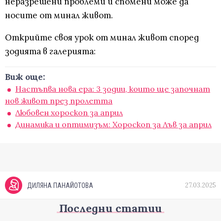
неразрешени проблеми и спомени може да
носите от минал живот.
Открийте своя урок от минал живот според
зодията в галерията:
Виж още:
Настъпва нова ера: 3 зодии, които ще започнат
нов живот през пролетта
Любовен хороскоп за април
Динамика и оптимизъм: Хороскоп за Лъв за април
27.03.2025
ДИЛЯНА ПАНАЙОТОВА
Последни статии