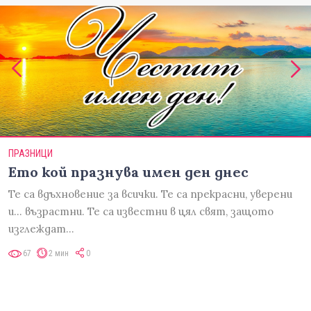
ПРАЗНИЦИ
Ето кой празнува имен ден днес
Те са вдъхновение за всички. Те са прекрасни, уверени
и... възрастни. Те са известни в цял свят, защото
изглеждат…
67
2 мин
0