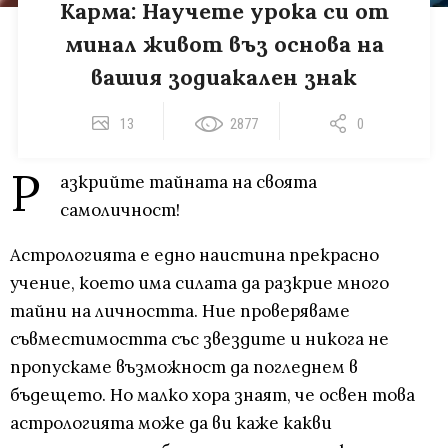
Карма: Научете урока си от
минал живот въз основа на
вашия зодиакален знак
13
2877
0
Р
азкрийте тайната на своята
самоличност!
Астрологията е едно наистина прекрасно
учение, което има силата да разкрие много
тайни на личността. Ние проверяваме
съвместимостта със звездите и никога не
пропускаме възможност да погледнем в
бъдещето. Но малко хора знаят, че освен това
астрологията може да ви каже какви