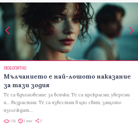
ЛЮБОПИТНО
Мълчанието е най-лошото наказание
за тази зодия
Те са вдъхновение за всички. Те са прекрасни, уверени
и... възрастни. Те са известни в цял свят, защото
изглеждат…
106
3 мин
0