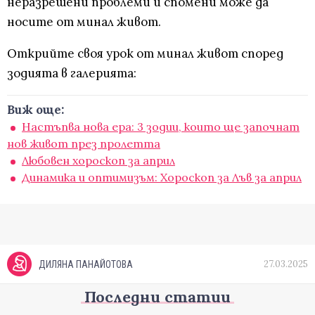
неразрешени проблеми и спомени може да
носите от минал живот.
Открийте своя урок от минал живот според
зодията в галерията:
Виж още:
Настъпва нова ера: 3 зодии, които ще започнат
нов живот през пролетта
Любовен хороскоп за април
Динамика и оптимизъм: Хороскоп за Лъв за април
27.03.2025
ДИЛЯНА ПАНАЙОТОВА
Последни статии