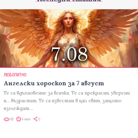
ЛЮБОПИТНО
Ангелски хороскоп за 7 август
Те са вдъхновение за всички. Те са прекрасни, уверени
и... възрастни. Те са известни в цял свят, защото
изглеждат…
83
4 мин
0