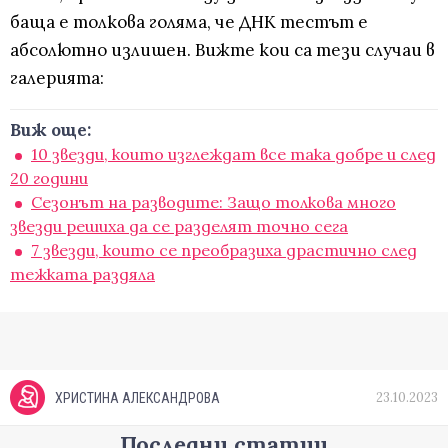
баща е толкова голяма, че ДНК тестът е
абсолютно излишен. Вижте кои са тези случаи в
галерията:
Виж още:
10 звезди, които изглеждат все така добре и след
20 години
Сезонът на разводите: Защо толкова много
звезди решиха да се разделят точно сега
7 звезди, които се преобразиха драстично след
тежката раздяла
23.10.2023
ХРИСТИНА АЛЕКСАНДРОВА
Последни статии