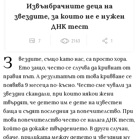
Извънбрачните деца на
звездите, за които не е нужен
ДНК тест
7
2163
1
З
вездите, също като нас, са просто хора.
Ето защо, често се случва да кривнат от
правия път. А резултатът от това кривване се
появява 9 месеца по-късно. Често сме чували за
звездни скандали, при които някои жени
твърдят, че детето им е дете на известен
баща и съдят последния за попечителство. При
това попечителство често се налага ДНК тест,
който да докаже твърдението. В други случаи,
обаче, приликата между детето и звездния му