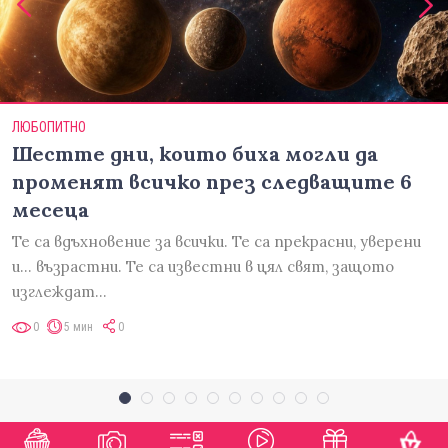
ЛЮБОПИТНО
Шестте дни, които биха могли да
променят всичко през следващите 6
месеца
Те са вдъхновение за всички. Те са прекрасни, уверени
и... възрастни. Те са известни в цял свят, защото
изглеждат…
0
5 мин
0