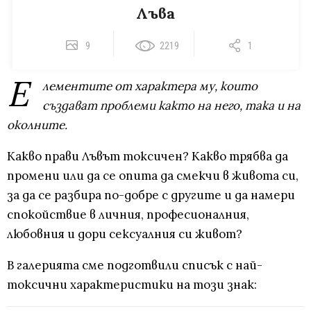
Лъва
9
2219
1
Е
лементите от характера му, които
създават проблеми както на него, така и на
околните.
Какво прави Лъвът токсичен? Какво трябва да
промени или да се опита да смекчи в живота си,
за да се разбира по-добре с другите и да намери
спокойствие в личния, професионалния,
любовния и дори сексуалния си живот?
В галерията сме подготвили списък с най-
токсични характеристики на този знак: