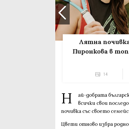
Лятна почивка
Пиронкова в топ
14
Н
ай-добрата българ
всички свои послед
почивка със своето семейс
Цвети отново избра родно