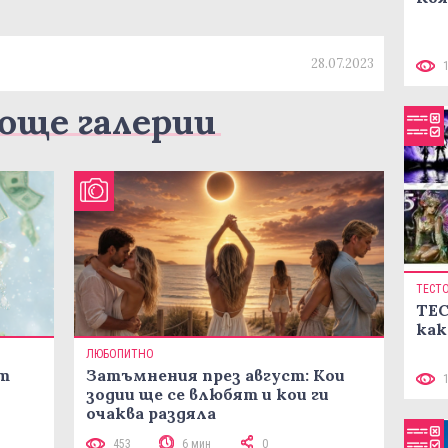
28.07.2023
още галерии
ТЕСТ
ТЕС
как
ЛЮБОПИТНО
ст
Затъмнения през август: Кои
зодии ще се влюбят и кои ги
очаква раздяла
453
6 мин
0