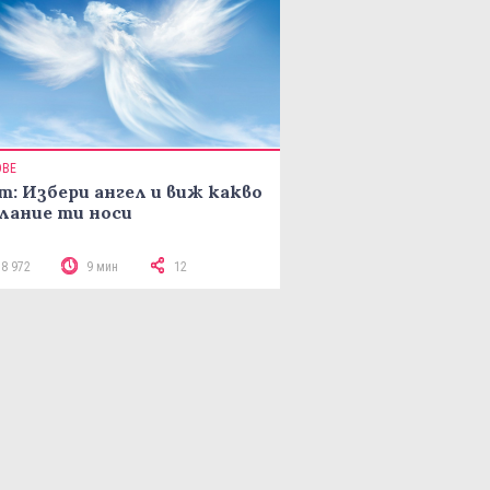
ОВЕ
т: Избери ангел и виж какво
лание ти носи
18 972
9 мин
12