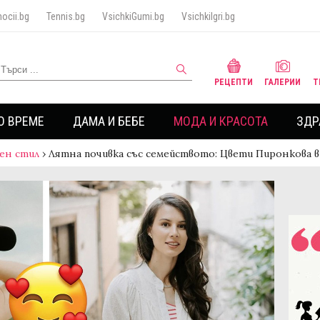
ocii.bg
Tennis.bg
VsichkiGumi.bg
VsichkiIgri.bg
РЕЦЕПТИ
ГАЛЕРИИ
Т
О ВРЕМЕ
ДАМА И БЕБЕ
МОДА И КРАСОТА
ЗДР
ен стил
›
Лятна почивка със семейството: Цвети Пиронкова 