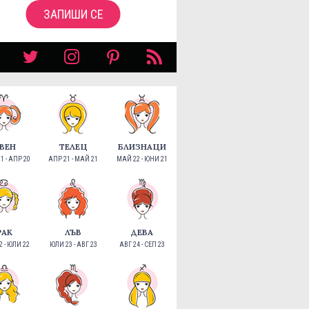
ЗАПИШИ СЕ
ВЕН
ТЕЛЕЦ
БЛИЗНАЦИ
1 - АПР 20
АПР 21 - МАЙ 21
МАЙ 22 - ЮНИ 21
РАК
ЛЪВ
ДЕВА
 - ЮЛИ 22
ЮЛИ 23 - АВГ 23
АВГ 24 - СЕП 23