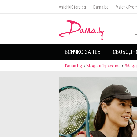
VsichkiOferti.bg
Dama.bg
VsichkiProm
ВСИЧКО ЗА ТЕБ
СВОБОДН
Dama.bg
›
Мода и красота
›
Звезд