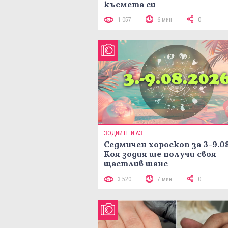
късмета си
1 057
6 мин
0
ЗОДИИТЕ И АЗ
Седмичен хороскоп за 3-9.08
Коя зодия ще получи своя
щастлив шанс
3 520
7 мин
0