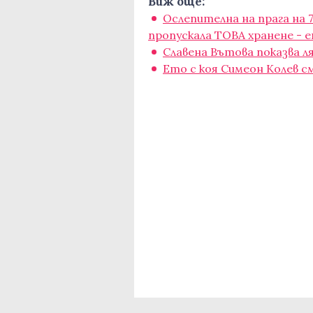
Виж още:
Ослепителна на прага на
пропускала ТОВА хранене - 
Славена Вътова показва 
Ето с коя Симеон Колев с