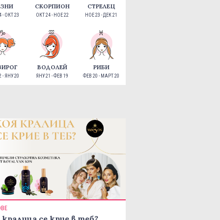
ЕЗНИ
СКОРПИОН
СТРЕЛЕЦ
 - ОКТ 23
ОКТ 24 - НОЕ 22
НОЕ 23 - ДЕК 21
ЗИРОГ
ВОДОЛЕЙ
РИБИ
 - ЯНУ 20
ЯНУ 21 - ФЕВ 19
ФЕВ 20 - МАРТ 20
ОВЕ
 кралица се крие в теб?