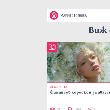
МАРИЯ СТОЯНОВА
Виж 
ЛЮБОПИТНО
Финансов хороскоп за авгу
298
9 мин
0