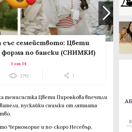
 със семейството: Цвети
 форма по бански (СНИМКИ)
1 от 14
2793
1
ска тенисистка Цвети Пиронкова впечтли
АБ
ователи, пускайки снимки от лятната
тво.
то Черноморие и по-скоро Несебър,