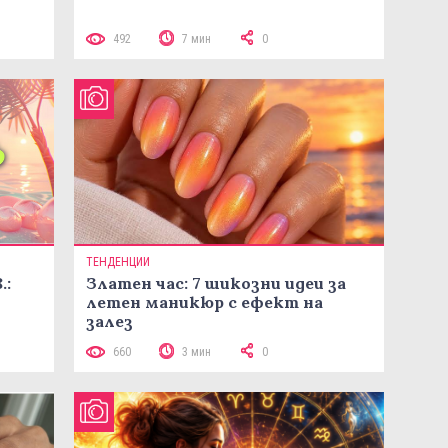
492
7 мин
0
ТЕНДЕНЦИИ
.:
Златен час: 7 шикозни идеи за
летен маникюр с ефект на
залез
660
3 мин
0