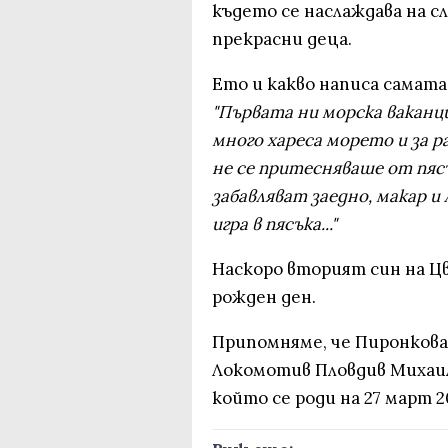
където се наслаждава на с
прекрасни деца.
Ето и какво написа самата
"Първата ни морска ваканция
много хареса морето и за р
не се притесняваше от пясъ
забавляват заедно, макар и 
игра в пясъка..."
Наскоро вторият син на Цв
рожден ден.
Припомняме, че Пиронкова
Локомотив Пловдив Михаил
който се роди на 27 март 2