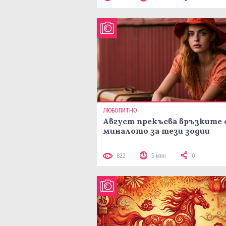
ЛЮБОПИТНО
Август прекъсва връзките 
миналото за тези зодии
822
5 мин
0