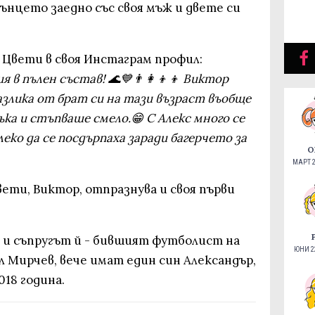
лънцето заедно със своя мъж и двете си
 Цвети в своя Инстаграм профил:
 в пълен състав! 🌊💙👨‍👩‍👦‍👦 Виктор
азлика от брат си на тази възраст въобще
ка и стъпваше смело.😁 С Алекс много се
леко да се посдърпаха заради багерчето за
О
МАРТ 2
ети, Виктор, отпразнува и своя първи
 и съпругът й - бившият футболист на
ЮНИ 22
 Мирчев, вече имат един син Александър,
018 година.