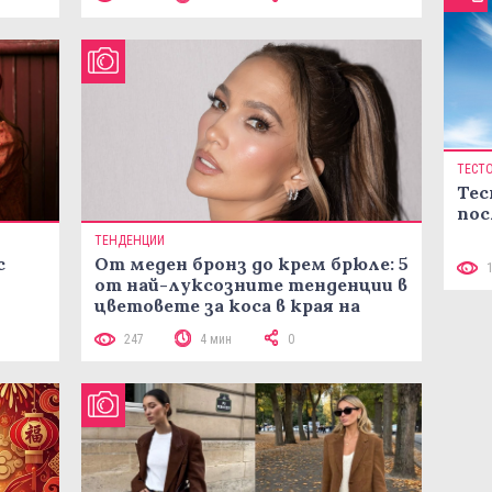
ТЕСТ
Тес
пос
ТЕНДЕНЦИИ
с
От меден бронз до крем брюле: 5
от най-луксозните тенденции в
цветовете за коса в края на
лятото
247
4 мин
0