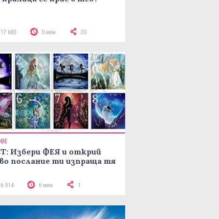
117 683
0 мин
20
ОВЕ
Т: Избери ФЕЯ и открий
во послание ти изпраща тя
16 914
6 мин
1