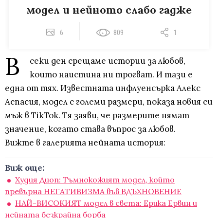
модел и нейното слабо гадже
6
809
1
В
секи ден срещаме истории за любов,
които наистина ни трогват. И тази е
една от тях. Известната инфлуенсърка Алекс
Аспасия, модел с големи размери, показа новия си
мъж в TikTok. Тя заяви, че размерите нямат
значение, когато става въпрос за любов.
Вижте в галерията нейната история:
Виж още:
Худия Диоп: Тъмнокожият модел, който
превърна НЕГАТИВИЗМА във ВДЪХНОВЕНИЕ
НАЙ-ВИСОКИЯТ модел в света: Ерика Ервин и
нейната безкрайна борба