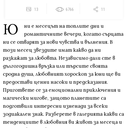
13
6766
11
Ю
ни е месецът на топлите дни и
романтичните вечери, когато сърцата
ни се отварят за нови чувства и вълнения. В
този месец звездите имат какво да ни
разкажат за любовта. Независимо дали сте в
дългогодишна връзка или търсите своята
сродна душа, любовният хороскоп за юни ще ви
предостави ценни насоки и предсказания.
Пригответе се за емоционални приключения и
магически мигове, защото планетите са
подготвили интересни изненади за всеки
зодиакален знак. Разберете в галерията какви са
тенденциите в любовния ви живот за месеца и