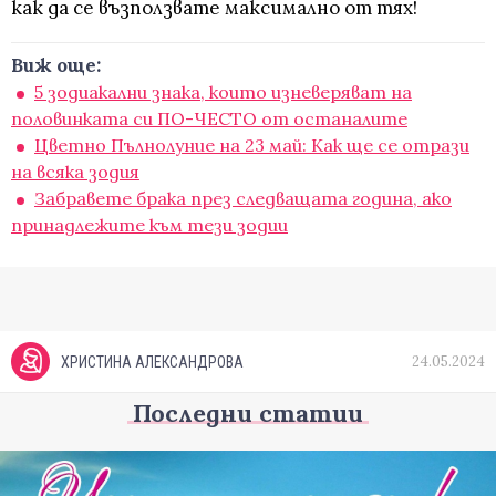
как да се възползвате максимално от тях!
Виж още:
5 зодиакални знака, които изневеряват на
половинката си ПО-ЧЕСТО от останалите
Цветно Пълнолуние на 23 май: Как ще се отрази
на всяка зодия
Забравете брака през следващата година, ако
принадлежите към тези зодии
24.05.2024
ХРИСТИНА АЛЕКСАНДРОВА
Последни статии