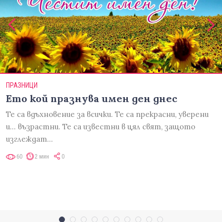
ПРАЗНИЦИ
Ето кой празнува имен ден днес
Те са вдъхновение за всички. Те са прекрасни, уверени
и... възрастни. Те са известни в цял свят, защото
изглеждат…
60
2 мин
0