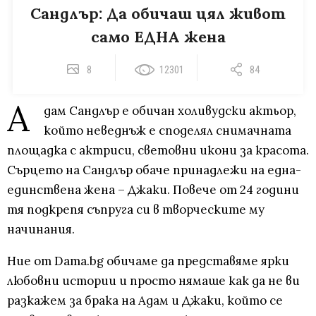
Сандлър: Да обичаш цял живот
само ЕДНА жена
8
12301
84
А
дам Сандлър е обичан холивудски актьор,
който неведнъж е споделял снимачната
площадка с актриси, световни икони за красота.
Сърцето на Сандлър обаче принадлежи на една-
единствена жена – Джаки. Повече от 24 години
тя подкрепя съпруга си в творческите му
начинания.
Ние от Dama.bg обичаме да представяме ярки
любовни истории и просто нямаше как да не ви
разкажем за брака на Адам и Джаки, който се