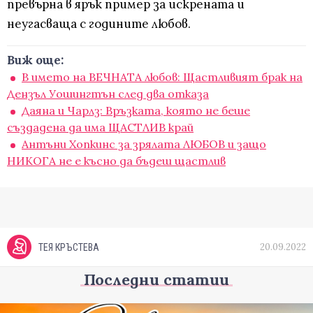
превърна в ярък пример за искрената и
неугасваща с годините любов.
Виж още:
В името на ВЕЧНАТА любов: Щастливият брак на
Дензъл Уошингтън след два отказа
Даяна и Чарлз: Връзката, която не беше
създадена да има ЩАСТЛИВ край
Антъни Хопкинс за зрялата ЛЮБОВ и защо
НИКОГА не е късно да бъдеш щастлив
20.09.2022
ТЕЯ КРЪСТЕВА
Последни статии