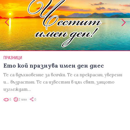
ПРАЗНИЦИ
Ето кой празнува имен ден днес
Те са вдъхновение за всички. Те са прекрасни, уверени
и... възрастни. Те са известни в цял свят, защото
изглеждат…
5
2 мин
0