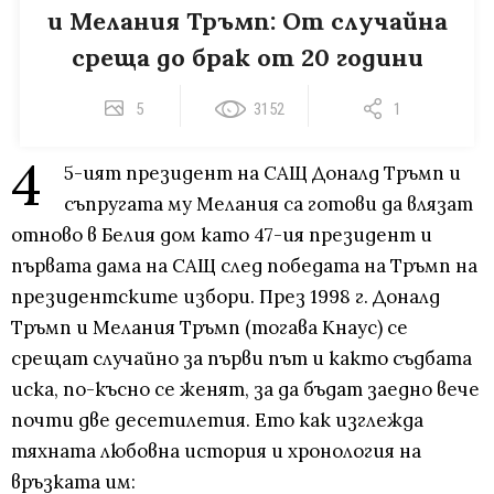
и Мелания Тръмп: От случайна
среща до брак от 20 години
5
3152
1
4
5-ият президент на САЩ Доналд Тръмп и
съпругата му Мелания са готови да влязат
отново в Белия дом като 47-ия президент и
първата дама на САЩ след победата на Тръмп на
президентските избори. През 1998 г. Доналд
Тръмп и Мелания Тръмп (тогава Кнаус) се
срещат случайно за първи път и както съдбата
иска, по-късно се женят, за да бъдат заедно вече
почти две десетилетия. Ето как изглежда
тяхната любовна история и хронология на
връзката им: