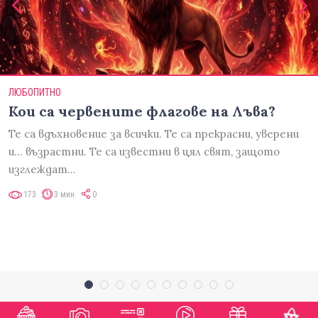
ЛЮБОПИТНО
Кои са червените флагове на Лъва?
Те са вдъхновение за всички. Те са прекрасни, уверени
и... възрастни. Те са известни в цял свят, защото
изглеждат…
173
3 мин
0