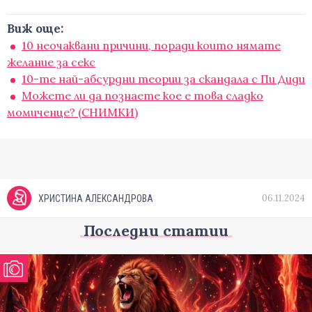
Виж още:
10 неочаквани причини, поради които нямате
желание за секс
10-те най-абсурдни теории за скандала с Пи Диди
Можете ли да познаете кое е това сладко
момиченце? (СНИМКИ)
06.11.2024
ХРИСТИНА АЛЕКСАНДРОВА
Последни статии