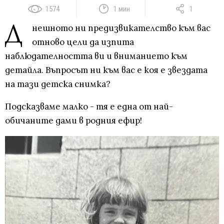
1574
1 мин
1
Д
нешното ни предизвикателство към вас
отново цели да изпита
наблюдателността ви и вниманието към
детайла. Въпросът ни към вас е коя е звездата
на тази детска снимка?
Подсказваме малко - тя е една от най-
обичаните дами в родния ефир!