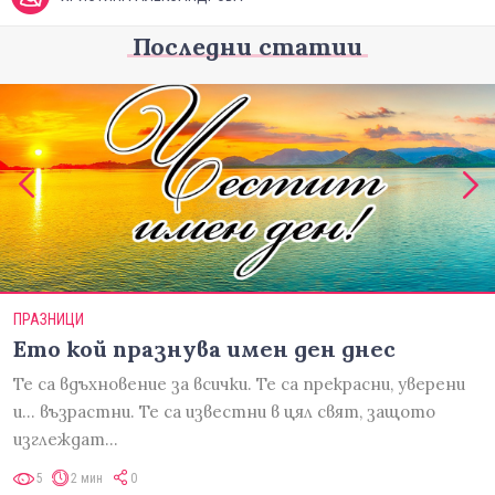
Последни статии
ПРАЗНИЦИ
Ето кой празнува имен ден днес
Те са вдъхновение за всички. Те са прекрасни, уверени
и... възрастни. Те са известни в цял свят, защото
изглеждат…
5
2 мин
0