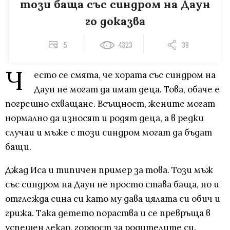
този баща със синдром на Даун
го доказва
5
4323
38
Ч
есто се смята, че хората със синдром на
Даун не могат да имат деца. Това, обаче е
погрешно схващане. Всъщност, жените могат
нормално да износят и родят деца, а в редки
случаи и мъже с този синдром могат да бъдат
бащи.
Джад Иса и типичен пример за това. Този мъж
със синдром на Даун не просто става баща, но и
отглежда сина си като му дава цялата си обич и
грижа. Така детето пораства и се превръща в
успешен лекар, гордост за родителите си.