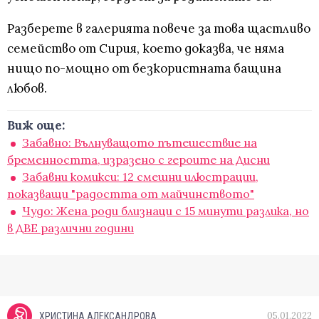
Разберете в галерията повече за това щастливо
семейство от Сирия, което доказва, че няма
нищо по-мощно от безкористната бащина
любов.
Виж още:
Забавно: Вълнуващото пътешествие на
бременността, изразено с героите на Дисни
Забавни комикси: 12 смешни илюстрации,
показващи "радостта от майчинството"
Чудо: Жена роди близнаци с 15 минути разлика, но
в ДВЕ различни години
05.01.2022
ХРИСТИНА АЛЕКСАНДРОВА