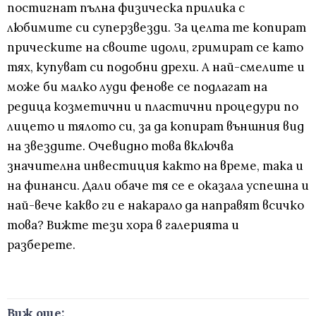
постигнат пълна физическа прилика с
любимите си суперзвезди. За целта те копират
прическите на своите идоли, гримират се като
тях, купуват си подобни дрехи. А най-смелите и
може би малко луди фенове се подлагат на
редица козметични и пластични процедури по
лицето и тялото си, за да копират външния вид
на звездите. Очевидно това включва
значителна инвестиция както на време, така и
на финанси. Дали обаче тя се е оказала успешна и
най-вече какво ги е накарало да направят всичко
това? Вижте тези хора в галерията и
разберете.
Виж още: