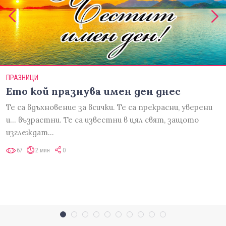
ПРАЗНИЦИ
Ето кой празнува имен ден днес
Те са вдъхновение за всички. Те са прекрасни, уверени
и... възрастни. Те са известни в цял свят, защото
изглеждат…
67
2 мин
0