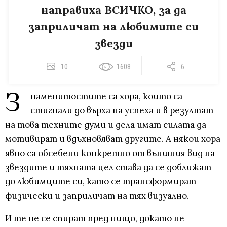
направиха ВСИЧКО, за да
заприличат на любимите си
звезди
10
1608
6
З
наменитостите са хора, които са
стигнали до върха на успеха и в резултат
на това техните думи и дела имат силата да
мотивират и вдъхновяват другите. А някои хора
явно са обсебени конкретно от външния вид на
звездите и тяхната цел става да се доближат
до любимците си, като се трансформират
физически и заприличат на тях визуално.
И те не се спират пред нищо, докато не