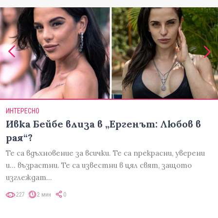
ИНТЕРЕСНО
Ивка Бейбе влиза в „Ергенът: Любов в
рая“?
Те са вдъхновение за всички. Те са прекрасни, уверени
и... възрастни. Те са известни в цял свят, защото
изглеждат…
227
2 мин
0