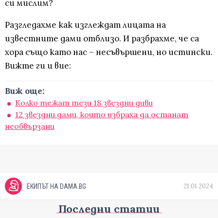
си мислим?
Разгледахме как изглеждат лицата на
известните дами отблизо. И разбрахме, че са
хора също като нас – несъвършени, но истински.
Вижте ги и вие:
Виж още:
Kолко тежат тези 18 звездни диви
12 звездни дами, които избраха да останат
необвързани
21.01.2024
ЕКИПЪТ НА DAMA.BG
Последни статии