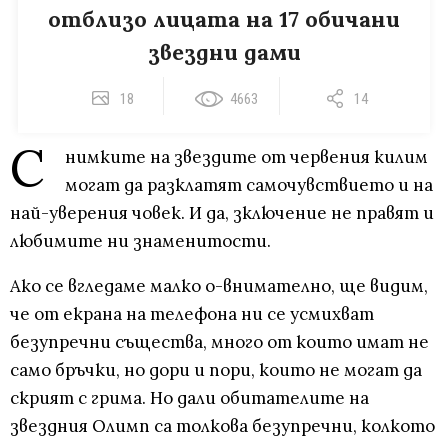
отблизо лицата на 17 обичани
звездни дами
18
4663
14
С
нимките на звездите от червения килим
могат да разклатят самочувствието и на
най-уверения човек. И да, зключение не правят и
любимите ни знаменитости.
Ако се вгледаме малко о-внимателно, ще видим,
че от екрана на телефона ни се усмихват
безупречни същества, много от които имат не
само бръчки, но дори и пори, които не могат да
скрият с грима. Но дали обитателите на
звездния Олимп са толкова безупречни, колкото