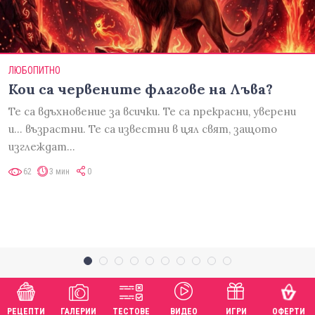
ЛЮБОПИТНО
Кои са червените флагове на Лъва?
Те са вдъхновение за всички. Те са прекрасни, уверени
и... възрастни. Те са известни в цял свят, защото
изглеждат…
62
3 мин
0
РЕЦЕПТИ
ГАЛЕРИИ
ТЕСТОВЕ
ВИДЕО
ИГРИ
ОФЕРТИ