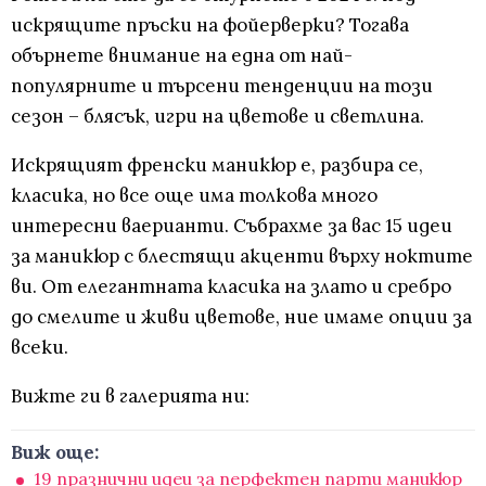
искрящите пръски на фойерверки? Тогава
обърнете внимание на една от най-
популярните и търсени тенденции на този
сезон – блясък, игри на цветове и светлина.
Искрящият френски маникюр е, разбира се,
класика, но все още има толкова много
интересни ваерианти. Събрахме за вас 15 идеи
за маникюр с блестящи акценти върху ноктите
ви. От елегантната класика на злато и сребро
до смелите и живи цветове, ние имаме опции за
всеки.
Вижте ги в галерията ни:
Виж още:
19 празнични идеи за перфектен парти маникюр