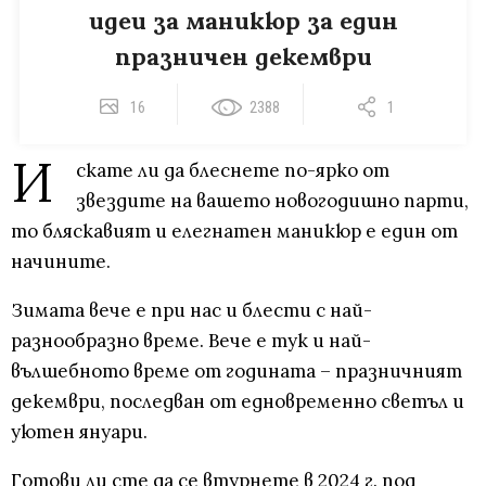
идеи за маникюр за един
празничен декември
16
2388
1
И
скате ли да блеснете по-ярко от
звездите на вашето новогодишно парти,
то бляскавият и елегнатен маникюр е един от
начините.
Зимата вече е при нас и блести с най-
разнообразно време. Вече е тук и най-
вълшебното време от годината – празничният
декември, последван от едновременно светъл и
уютен януари.
Готови ли сте да се втурнете в 2024 г. под