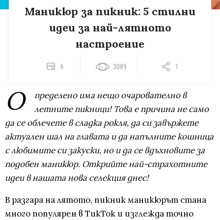
Маникюр за пикник: 5 стилни
идеи за най-лятното
настроение
6
3089
1
О
пределено има нещо очарователно в
летните пикници! Това е причина не само
да се облечете в сладка рокля, да си завържете
актуален шал на главата и да напълните кошница
с любимите си закуски, но и да се вдъхновите за
подобен маникюр. Открийте най-страхотните
идеи в нашата нова селекция днес!
В разгара на лятото, пикник маникюрът стана
много популярен в ТикТок и изглежда точно