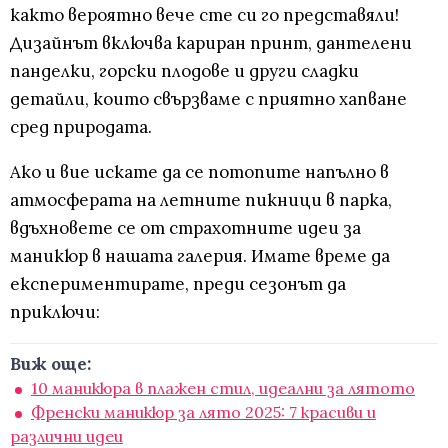
както вероятно вече сте си го представяли!
Дизайнът включва кариран принт, дантелени
панделки, горски плодове и други сладки
детайли, които свързваме с приятно хапване
сред природата.
Ако и вие искате да се потопите напълно в
атмосферата на летните пикници в парка,
вдъхновете се от страхотните идеи за
маникюр в нашата галерия. Имате време да
експериментирате, преди сезонът да
приключи:
Виж още:
10 маникюра в плажен стил, идеални за лятото
Френски маникюр за лято 2025: 7 красиви и
различни идеи