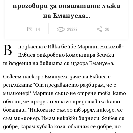
проговори за опашатите лъжи
на Емануела...
14
29329
20
В
подкаста с Ивка бейбе Мартин Николов-
Елвиса откровено коментира всички
твърдения на бившата си изгора Емануела.
Съвсем наскоро Емануела зачеша Елвиса с
репликата: "От предаването разбирам, че е
милионер!" Мартин също не отрече това, като
обясни, че продукцията го представила като
богаташ. "Никога не съм го твърдял никъде, че
съм милионер. Имам някакви бизнеси, живея си
добре, карам хубава кола, обличам се добре, но