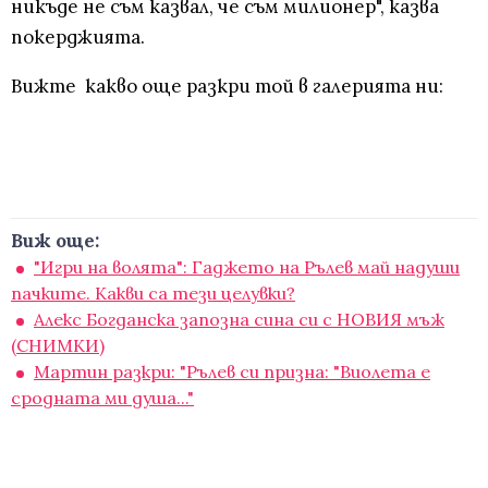
никъде не съм казвал, че съм милионер", казва
покерджията.
Вижте какво още разкри той в галерията ни:
Виж още:
"Игри на волята": Гаджето на Рълев май надуши
пачките. Какви са тези целувки?
Алекс Богданска запозна сина си с НОВИЯ мъж
(СНИМКИ)
Мартин разкри: "Рълев си призна: "Виолета е
сродната ми душа..."