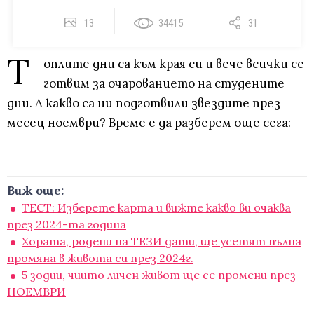
13
34415
31
Т
оплите дни са към края си и вече всички се
готвим за очарованието на студените
дни. А какво са ни подготвили звездите през
месец ноември? Време е да разберем още сега:
Виж още:
ТЕСТ: Изберете карта и вижте какво ви очаква
през 2024-та година
Хората, родени на ТЕЗИ дати, ще усетят пълна
промяна в живота си през 2024г.
5 зодии, чиито личен живот ще се промени през
НОЕМВРИ