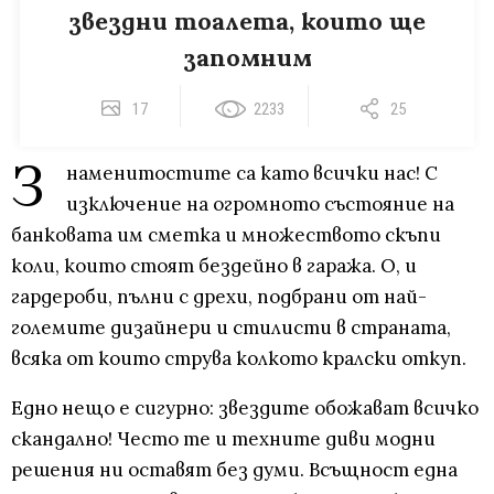
звездни тоалета, които ще
запомним
17
2233
25
З
наменитостите са като всички нас! С
изключение на огромното състояние на
банковата им сметка и множеството скъпи
коли, които стоят бездейно в гаража. О, и
гардероби, пълни с дрехи, подбрани от най-
големите дизайнери и стилисти в страната,
всяка от които струва колкото кралски откуп.
Едно нещо е сигурно: звездите обожават всичко
скандално! Често те и техните диви модни
решения ни оставят без думи. Всъщност една