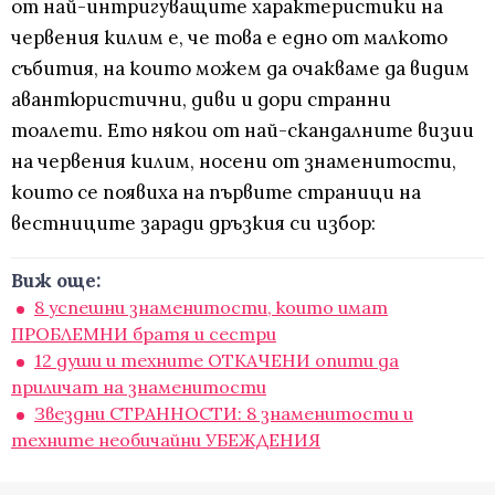
от най-интригуващите характеристики на
червения килим е, че това е едно от малкото
събития, на които можем да очакваме да видим
авантюристични, диви и дори странни
тоалети. Ето някои от най-скандалните визии
на червения килим, носени от знаменитости,
които се появиха на първите страници на
вестниците заради дръзкия си избор:
Виж още:
8 успешни знаменитости, които имат
ПРОБЛЕМНИ братя и сестри
12 души и техните ОТКАЧЕНИ опити да
приличат на знаменитости
Звездни СТРАННОСТИ: 8 знаменитости и
техните необичайни УБЕЖДЕНИЯ