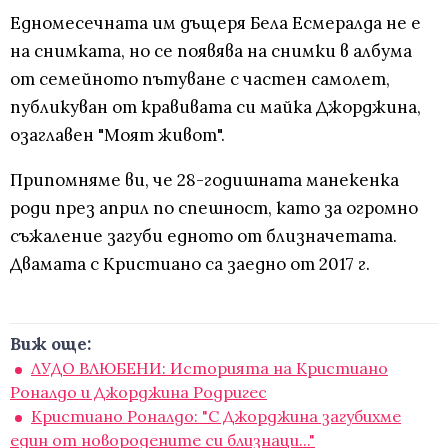
Едномесечната им дъщеря Бела Есмералда не е
на снимката, но се появява на снимки в албума
от семейното пътуване с частен самолет,
публикуван от кравивата си майка Джорджина,
озаглавен "Моят живот".
Припомняме ви, че 28-годишната манекенка
роди през април по спешност, като за огромно
съжаление загуби едното от близначетата.
Двамата с Кристиано са заедно от 2017 г.
Виж още:
ЛУДО ВЛЮБЕНИ: Историята на Кристиано
Роналдо и Джорджина Родригес
Кристиано Роналдо: "С Джорджина загубихме
един от новородените си близнаци..."