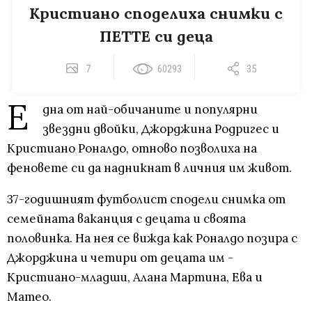
Кристиано споделиха снимки с
ПЕТТЕ си деца
7
60293
35
Е
дна от най-обичаните и популярни
звездни двойки, Джорджина Родригес и
Кристиано Роналдо, отново позволиха на
феновете си да надникнат в личния им живот.
37-годишният футболист сподели снимка от
семейната ваканция с децата и своята
половинка. На нея се вижда как Роналдо позира с
Джорджина и четири от децата им -
Кристиано-младши, Алана Мартина, Ева и
Матео.