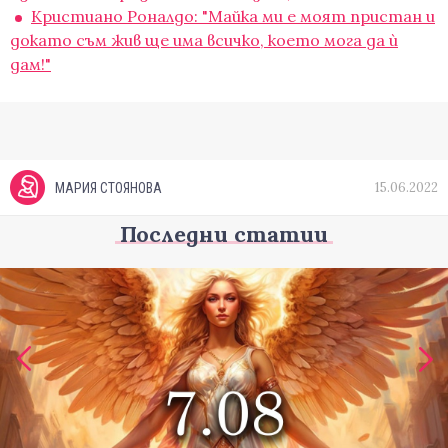
Кристиано Роналдо: "Майка ми е моят пристан и
докато съм жив ще има всичко, което мога да ѝ
дам!"
15.06.2022
МАРИЯ СТОЯНОВА
Последни статии