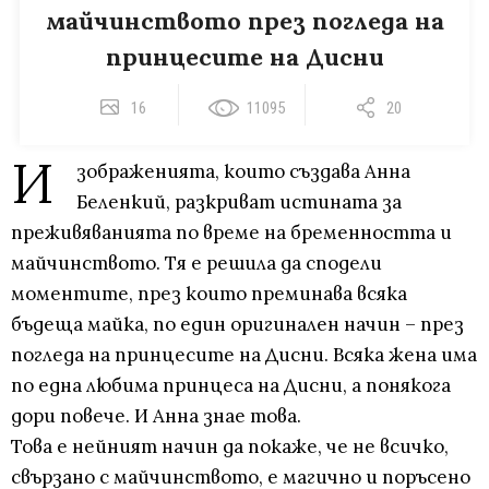
майчинството през погледа на
принцесите на Дисни
16
11095
20
И
зображенията, които създава Анна
Беленкий, разкриват истината за
преживяванията по време на бременността и
майчинството. Тя е решила да сподели
моментите, през които преминава всяка
бъдеща майка, по един оригинален начин – през
погледа на принцесите на Дисни. Всяка жена има
по една любима принцеса на Дисни, а понякога
дори повече. И Анна знае това.
Това е нейният начин да покаже, че не всичко,
свързано с майчинството, е магично и поръсено