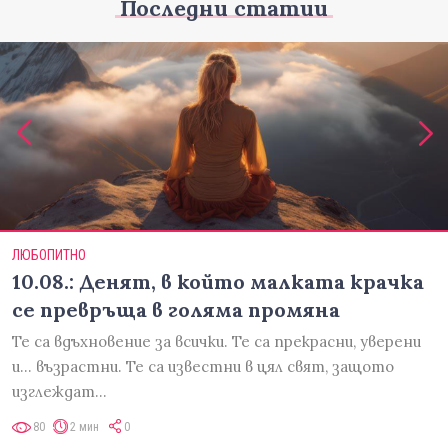
Последни статии
ЛЮБОПИТНО
10.08.: Денят, в който малката крачка
се превръща в голяма промяна
Те са вдъхновение за всички. Те са прекрасни, уверени
и... възрастни. Те са известни в цял свят, защото
изглеждат…
80
2 мин
0